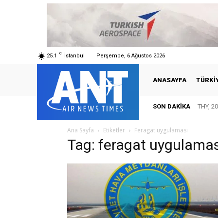
C
25.1
İstanbul
Perşembe, 6 Ağustos 2026
ANASAYFA
TÜRKI
SON DAKIKA
THY, 20
Ana Sayfa
Etiketler
Feragat uygulaması
Tag: feragat uygulamas