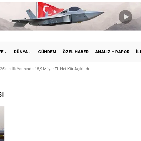
YE
DÜNYA
GÜNDEM
ÖZEL HABER
ANALIZ – RAPOR
İL
26’nın İlk Yarısında 18,9 Milyar TL Net Kâr Açıkladı
ı