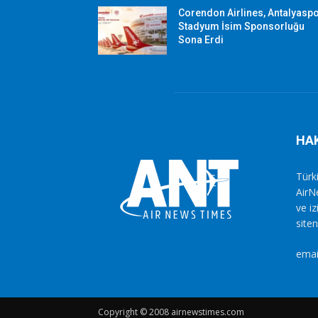
Corendon Airlines, Antalyasp
Stadyum İsim Sponsorluğu
Sona Erdi
HA
Türki
AirN
ve i
siten
emai
Copyright © 2008 airnewstimes.com