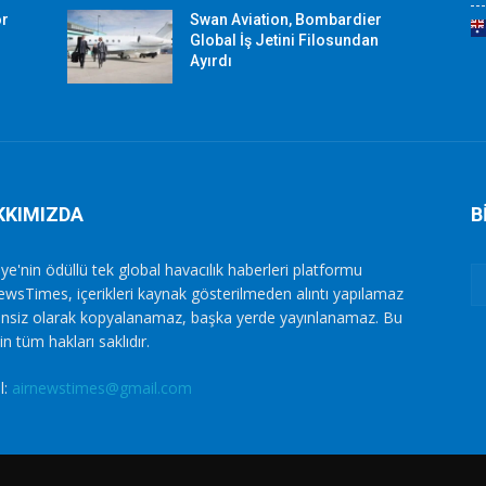
or
Swan Aviation, Bombardier
Global İş Jetini Filosundan
Ayırdı
KKIMIZDA
B
ye'nin ödüllü tek global havacılık haberleri platformu
ewsTimes, içerikleri kaynak gösterilmeden alıntı yapılamaz
zinsiz olarak kopyalanamaz, başka yerde yayınlanamaz. Bu
in tüm hakları saklıdır.
l:
airnewstimes@gmail.com