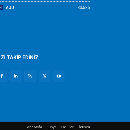
AUD
33,535
İZİ TAKİP EDİNİZ
Anasayfa
Künye
Ödüller
İletişim