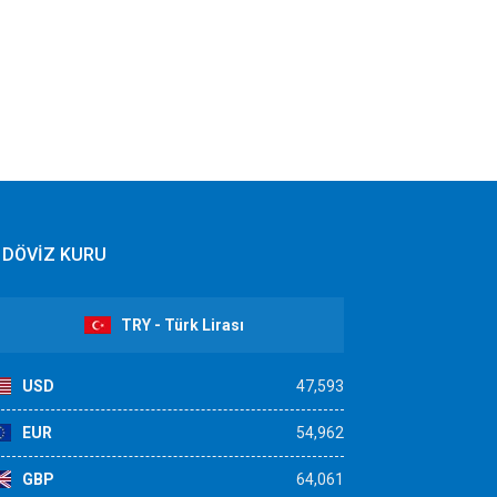
DÖVİZ KURU
TRY - Türk Lirası
USD
47,593
EUR
54,962
GBP
64,061