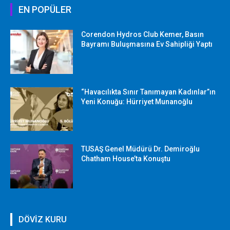
EN POPÜLER
Corendon Hydros Club Kemer, Basın
Bayramı Buluşmasına Ev Sahipliği Yaptı
“Havacılıkta Sınır Tanımayan Kadınlar”ın
Yeni Konuğu: Hürriyet Munanoğlu
TUSAŞ Genel Müdürü Dr. Demiroğlu
Chatham House’ta Konuştu
DÖVİZ KURU