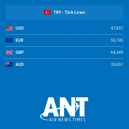
TRY - Türk Lirası
USD
47,697
EUR
55,145
GBP
64,349
AUD
33,651