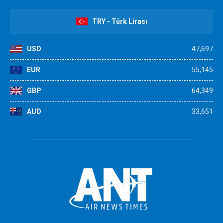
TRY - Türk Lirası
USD
47,697
EUR
55,145
GBP
64,349
AUD
33,651