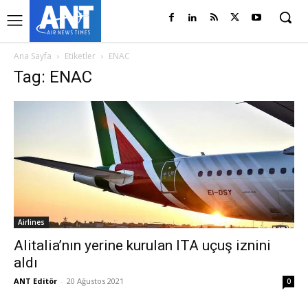
Ana Sayfa
Etiketler
ENAC
Tag: ENAC
Airlines
Alitalia’nın yerine kurulan ITA uçuş iznini
aldı
ANT Editör
-
20 Ağustos 2021
0