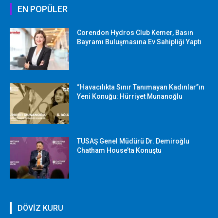
EN POPÜLER
Corendon Hydros Club Kemer, Basın
Bayramı Buluşmasına Ev Sahipliği Yaptı
“Havacılıkta Sınır Tanımayan Kadınlar”ın
Yeni Konuğu: Hürriyet Munanoğlu
TUSAŞ Genel Müdürü Dr. Demiroğlu
Chatham House’ta Konuştu
DÖVİZ KURU