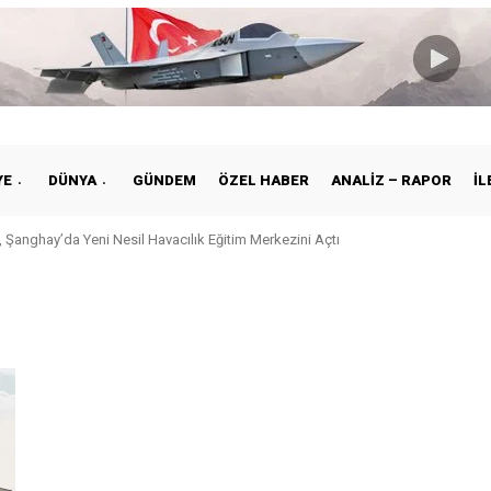
YE
DÜNYA
GÜNDEM
ÖZEL HABER
ANALIZ – RAPOR
İL
 Şanghay’da Yeni Nesil Havacılık Eğitim Merkezini Açtı