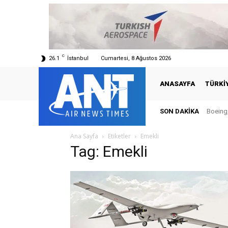
C
26.1
İstanbul
Cumartesi, 8 Ağustos 2026
ANASAYFA
TÜRKI
SON DAKIKA
Boeing,
Ana Sayfa
Etiketler
Emekli
Tag: Emekli