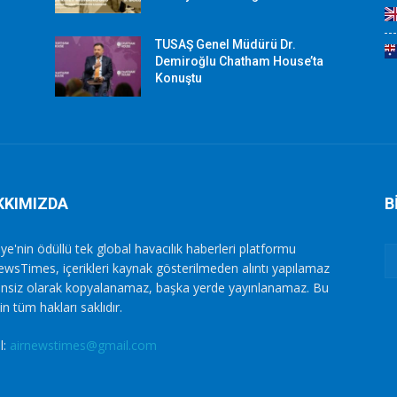
TUSAŞ Genel Müdürü Dr.
Demiroğlu Chatham House’ta
Konuştu
KKIMIZDA
B
ye'nin ödüllü tek global havacılık haberleri platformu
ewsTimes, içerikleri kaynak gösterilmeden alıntı yapılamaz
zinsiz olarak kopyalanamaz, başka yerde yayınlanamaz. Bu
in tüm hakları saklıdır.
l:
airnewstimes@gmail.com