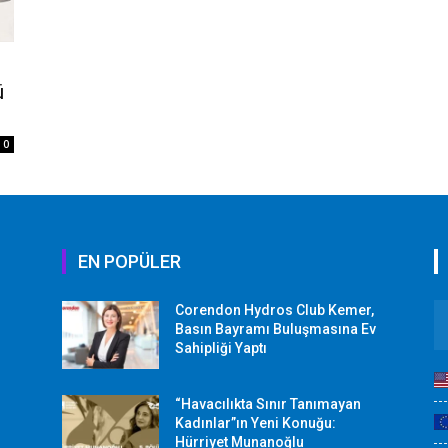
ü
0
EN POPÜLER
Corendon Hydros Club Kemer,
r
Basın Bayramı Buluşmasına Ev
Sahipliği Yaptı
“Havacılıkta Sınır Tanımayan
Kadınlar”ın Yeni Konuğu:
Hürriyet Munanoğlu