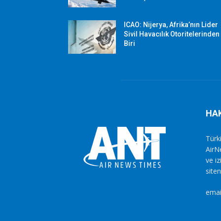
ICAO: Nijerya, Afrika’nın Lider
Sivil Havacılık Otoritelerinden
Biri
HA
Türki
AirN
ve i
siten
emai