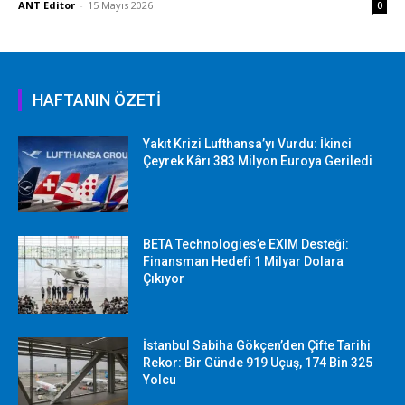
ANT Editor
-
15 Mayıs 2026
0
HAFTANIN ÖZETİ
Yakıt Krizi Lufthansa’yı Vurdu: İkinci
Çeyrek Kârı 383 Milyon Euroya Geriledi
BETA Technologies’e EXIM Desteği:
Finansman Hedefi 1 Milyar Dolara
Çıkıyor
İstanbul Sabiha Gökçen’den Çifte Tarihi
Rekor: Bir Günde 919 Uçuş, 174 Bin 325
Yolcu