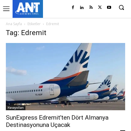
Ana Sayfa
Etiketler
Edremit
Tag: Edremit
Havayolları
SunExpress Edremit’ten Dört Almanya
Destinasyonuna Uçacak