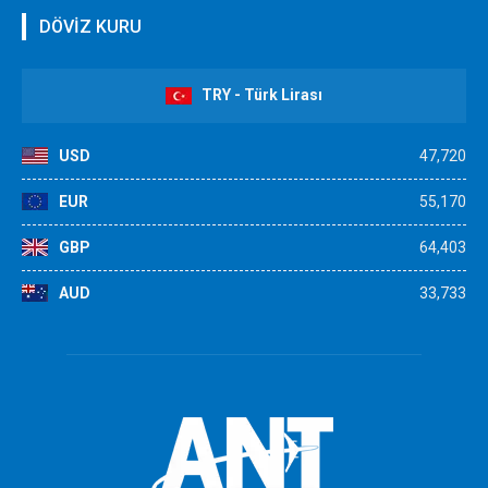
DÖVİZ KURU
TRY - Türk Lirası
USD
47,720
EUR
55,170
GBP
64,403
AUD
33,733