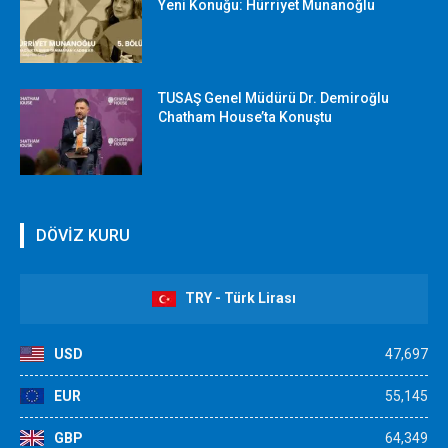
Yeni Konuğu: Hürriyet Munanoğlu
TUSAŞ Genel Müdürü Dr. Demiroğlu
Chatham House’ta Konuştu
DÖVİZ KURU
TRY - Türk Lirası
USD
47,697
EUR
55,145
GBP
64,349