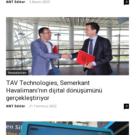
ANT Editor
-
5 Kasım 2025
0
Havaalanları
TAV Technologies, Semerkant
Havalimanı’nın dijital dönüşümünü
gerçekleştiriyor
ANT Editör
-
21 Temmuz 2022
0