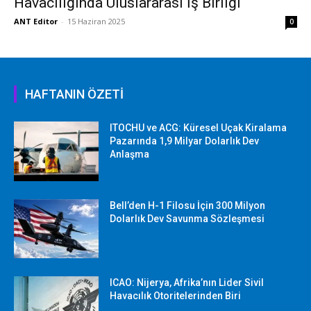
Havacılığında Uluslararası İş Birliği
ANT Editor
-
15 Haziran 2025
0
HAFTANIN ÖZETİ
ITOCHU ve ACG: Küresel Uçak Kiralama
Pazarında 1,9 Milyar Dolarlık Dev
Anlaşma
Bell’den H-1 Filosu İçin 300 Milyon
Dolarlık Dev Savunma Sözleşmesi
ICAO: Nijerya, Afrika’nın Lider Sivil
Havacılık Otoritelerinden Biri