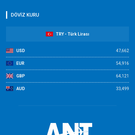
DÖVİZ KURU
TRY - Türk Lirası
USD
47,662
EUR
54,916
GBP
64,121
AUD
33,499