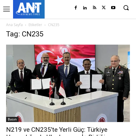
Ana Sayfa
Etiketler
CN235
Tag: CN235
Basın
N219 ve CN235’te Yerli Güç: Türkiye