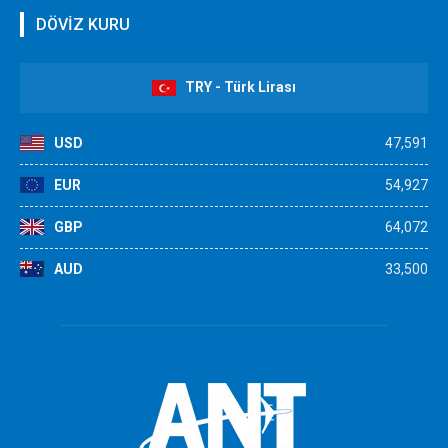
DÖVİZ KURU
TRY - Türk Lirası
USD
47,591
EUR
54,927
GBP
64,072
AUD
33,500