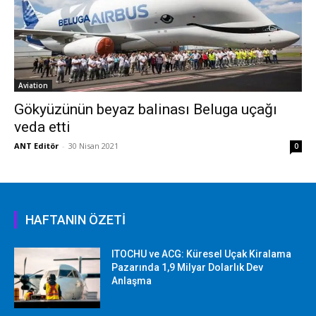
Aviation
Gökyüzünün beyaz balinası Beluga uçağı
veda etti
ANT Editör
-
30 Nisan 2021
0
HAFTANIN ÖZETİ
ITOCHU ve ACG: Küresel Uçak Kiralama
Pazarında 1,9 Milyar Dolarlık Dev
Anlaşma