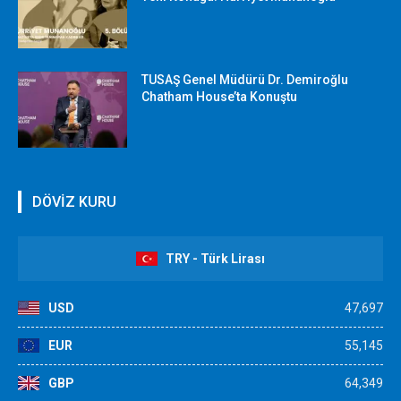
TUSAŞ Genel Müdürü Dr. Demiroğlu
Chatham House’ta Konuştu
DÖVİZ KURU
TRY - Türk Lirası
USD
47,697
EUR
55,145
GBP
64,349