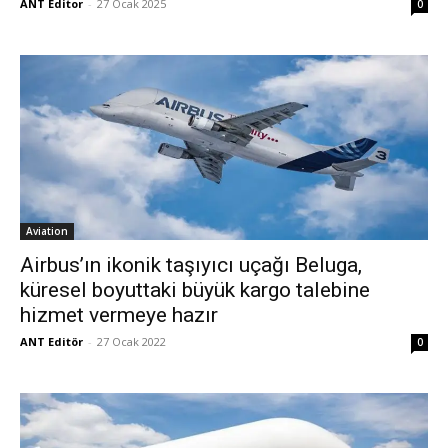
ANT Editor
-
27 Ocak 2025
0
Aviation
Airbus’ın ikonik taşıyıcı uçağı Beluga,
küresel boyuttaki büyük kargo talebine
hizmet vermeye hazır
ANT Editör
-
27 Ocak 2022
0