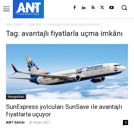
Ana Sayfa
Etiketler
Avantajlı fiyatlarla uçma imkânı
Tag: avantajlı fiyatlarla uçma imkânı
Havayolları
SunExpress yolcuları SunSave ile avantajlı
fiyatlarla uçuyor
ANT Editör
-
30 Nisan 2021
0