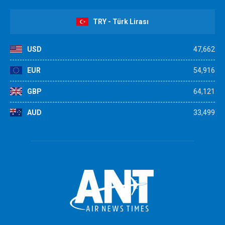
TRY - Türk Lirası
USD
47,662
EUR
54,916
GBP
64,121
AUD
33,499