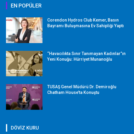
EN POPÜLER
Corendon Hydros Club Kemer, Basın
Bayramı Buluşmasına Ev Sahipliği Yaptı
“Havacılıkta Sınır Tanımayan Kadınlar”ın
Yeni Konuğu: Hürriyet Munanoğlu
TUSAŞ Genel Müdürü Dr. Demiroğlu
Chatham House’ta Konuştu
DÖVİZ KURU