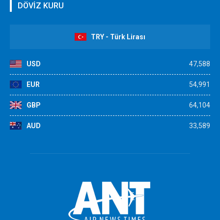
DÖVİZ KURU
TRY - Türk Lirası
USD
47,588
EUR
54,991
GBP
64,104
AUD
33,589