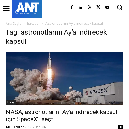
Ana Sayfa
Etiketler
Astronotlarını Ay’a indirecek kapsül
Tag: astronotlarını Ay’a indirecek
kapsül
Uzay
NASA, astronotlarını Ay’a indirecek kapsül
için SpaceX’i seçti
ANT Editör
-
17 Nisan 2021
0