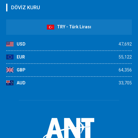
DÖVİZ KURU
TRY - Türk Lirası
USD
47,692
EUR
55,122
GBP
64,356
AUD
33,705