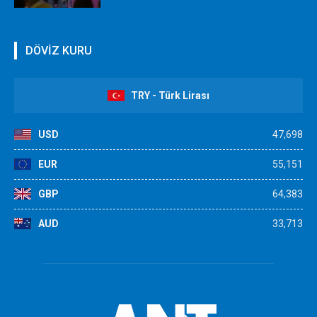
DÖVİZ KURU
TRY - Türk Lirası
USD
47,698
EUR
55,151
GBP
64,383
AUD
33,713