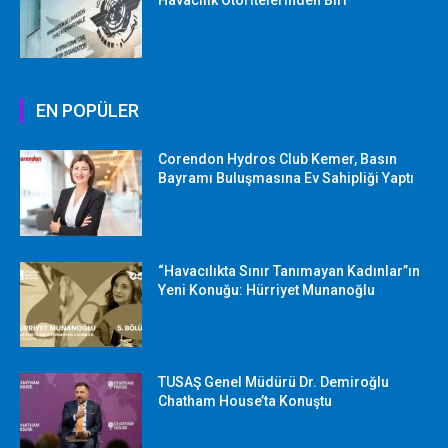
Havacılık Otoritelerinden Biri
EN POPÜLER
Corendon Hydros Club Kemer, Basın
Bayramı Buluşmasına Ev Sahipliği Yaptı
“Havacılıkta Sınır Tanımayan Kadınlar”ın
Yeni Konuğu: Hürriyet Munanoğlu
TUSAŞ Genel Müdürü Dr. Demiroğlu
Chatham House’ta Konuştu