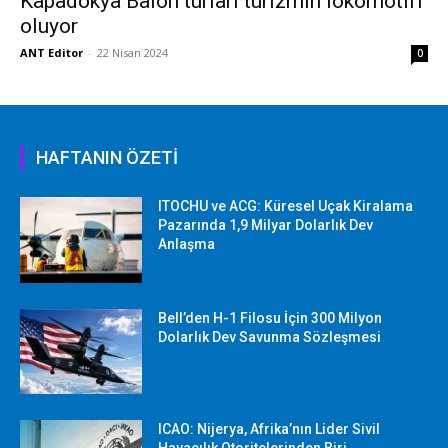
Kapadokya Balon turları turizmin lokomotifi
oluyor
ANT Editor
-
22 Nisan 2024
0
HAFTANIN ÖZETİ
ITOCHU ve ACG: Küresel Uçak Kiralama
Pazarında 1,9 Milyar Dolarlık Dev
Anlaşma
Bell’den H-1 Filosu İçin 300 Milyon
Dolarlık Dev Savunma Sözleşmesi
ICAO: Nijerya, Afrika’nın Lider Sivil