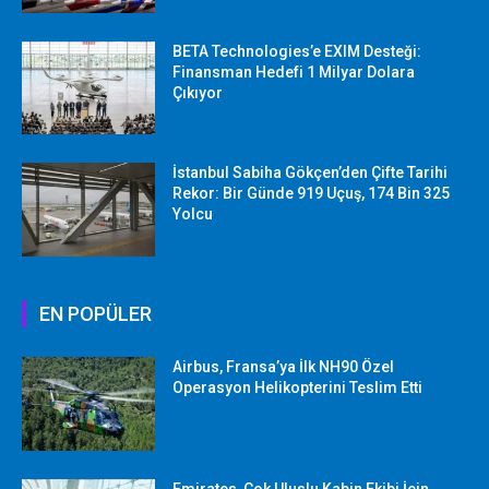
BETA Technologies’e EXIM Desteği:
Finansman Hedefi 1 Milyar Dolara
Çıkıyor
İstanbul Sabiha Gökçen’den Çifte Tarihi
Rekor: Bir Günde 919 Uçuş, 174 Bin 325
Yolcu
EN POPÜLER
Airbus, Fransa’ya İlk NH90 Özel
Operasyon Helikopterini Teslim Etti
Emirates, Çok Uluslu Kabin Ekibi İçin