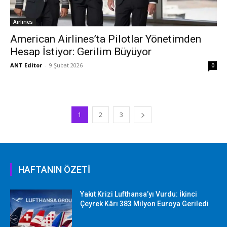
Airlines
American Airlines’ta Pilotlar Yönetimden
Hesap İstiyor: Gerilim Büyüyor
ANT Editor
-
9 Şubat 2026
0
1
2
3
HAFTANIN ÖZETİ
Yakıt Krizi Lufthansa’yı Vurdu: İkinci
Çeyrek Kârı 383 Milyon Euroya Geriledi