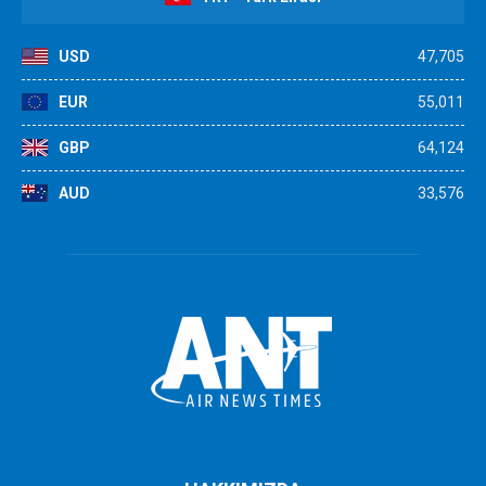
USD
47,705
EUR
55,011
GBP
64,124
AUD
33,576