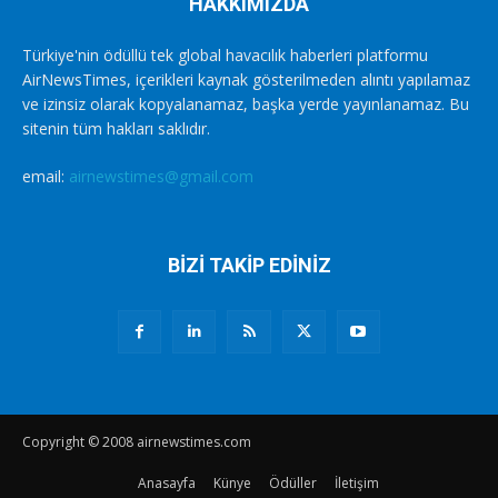
HAKKIMIZDA
Türkiye'nin ödüllü tek global havacılık haberleri platformu
AirNewsTimes, içerikleri kaynak gösterilmeden alıntı yapılamaz
ve izinsiz olarak kopyalanamaz, başka yerde yayınlanamaz. Bu
sitenin tüm hakları saklıdır.
email:
airnewstimes@gmail.com
BİZİ TAKİP EDİNİZ
Copyright © 2008 airnewstimes.com
Anasayfa
Künye
Ödüller
İletişim