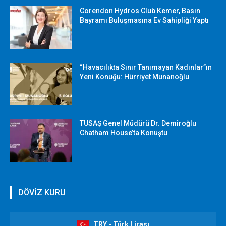
Corendon Hydros Club Kemer, Basın
Bayramı Buluşmasına Ev Sahipliği Yaptı
“Havacılıkta Sınır Tanımayan Kadınlar”ın
Yeni Konuğu: Hürriyet Munanoğlu
TUSAŞ Genel Müdürü Dr. Demiroğlu
Chatham House’ta Konuştu
DÖVİZ KURU
TRY - Türk Lirası