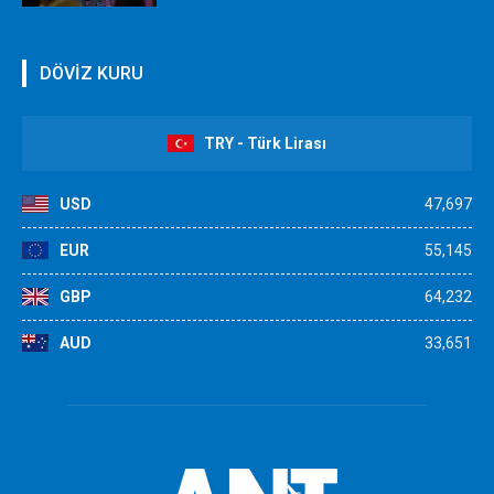
DÖVİZ KURU
TRY - Türk Lirası
USD
47,697
EUR
55,145
GBP
64,232
AUD
33,651