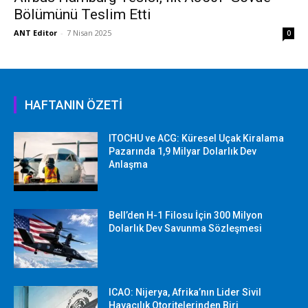
Bölümünü Teslim Etti
ANT Editor
-
7 Nisan 2025
0
HAFTANIN ÖZETİ
ITOCHU ve ACG: Küresel Uçak Kiralama
Pazarında 1,9 Milyar Dolarlık Dev
Anlaşma
Bell’den H-1 Filosu İçin 300 Milyon
Dolarlık Dev Savunma Sözleşmesi
ICAO: Nijerya, Afrika’nın Lider Sivil
Havacılık Otoritelerinden Biri