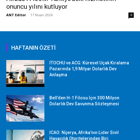
onuncu yılını kutluyor
ANT Editor
-
17 Nisan 2024
0
HAFTANIN ÖZETİ
ITOCHU ve ACG: Küresel Uçak Kiralama
Pazarında 1,9 Milyar Dolarlık Dev
Anlaşma
Bell’den H-1 Filosu İçin 300 Milyon
Dolarlık Dev Savunma Sözleşmesi
ICAO: Nijerya, Afrika’nın Lider Sivil
Havacılık Otoritelerinden Biri