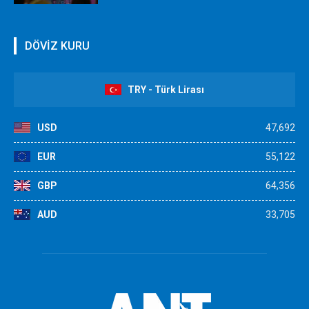
DÖVİZ KURU
TRY - Türk Lirası
USD
47,692
EUR
55,122
GBP
64,356
AUD
33,705