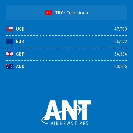
TRY - Türk Lirası
USD
47,703
EUR
55,172
GBP
64,384
AUD
33,706