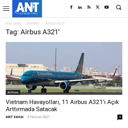
Ana Sayfa
Etiketler
Airbus A321′
Tag: Airbus A321′
Airlines
Vietnam Havayolları, 11 Airbus A321’i Açık
Arttırmada Satacak
ANT Editör
-
8 Haziran 2021
0