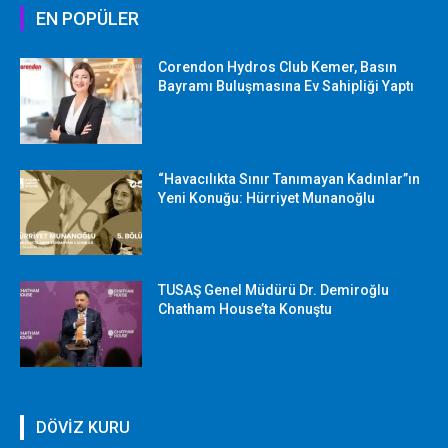
EN POPÜLER
Corendon Hydros Club Kemer, Basın
Bayramı Buluşmasına Ev Sahipliği Yaptı
“Havacılıkta Sınır Tanımayan Kadınlar”ın
Yeni Konuğu: Hürriyet Munanoğlu
TUSAŞ Genel Müdürü Dr. Demiroğlu
Chatham House’ta Konuştu
DÖVİZ KURU