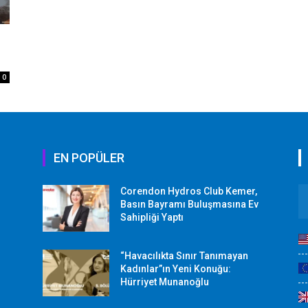
0
EN POPÜLER
Corendon Hydros Club Kemer,
r
Basın Bayramı Buluşmasına Ev
Sahipliği Yaptı
“Havacılıkta Sınır Tanımayan
Kadınlar”ın Yeni Konuğu:
Hürriyet Munanoğlu