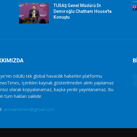
TUSAŞ Genel Müdürü Dr.
Demiroğlu Chatham House’ta
Konuştu
KKIMIZDA
B
ye'nin ödüllü tek global havacılık haberleri platformu
ewsTimes, içerikleri kaynak gösterilmeden alıntı yapılamaz
zinsiz olarak kopyalanamaz, başka yerde yayınlanamaz. Bu
in tüm hakları saklıdır.
l:
airnewstimes@gmail.com