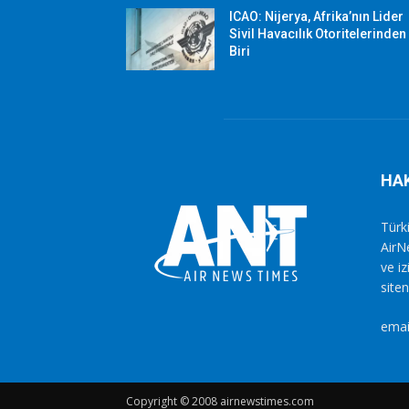
ICAO: Nijerya, Afrika’nın Lider
Sivil Havacılık Otoritelerinden
Biri
HA
Türki
AirN
ve i
siten
emai
Copyright © 2008 airnewstimes.com