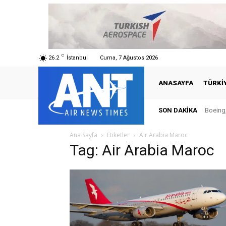
C
26.2
İstanbul
Cuma, 7 Ağustos 2026
ANASAYFA
TÜRKI
SON DAKIKA
Boeing,
Ana Sayfa
Etiketler
Air Arabia Maroc
Tag: Air Arabia Maroc