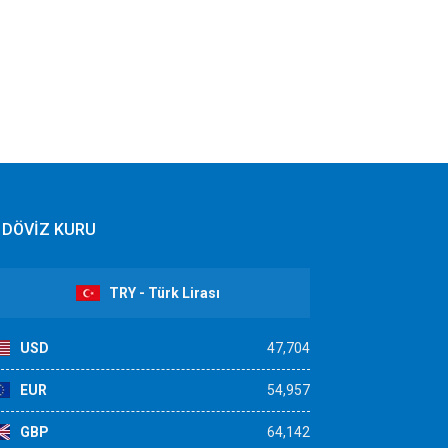
DÖVİZ KURU
TRY - Türk Lirası
USD
47,704
EUR
54,957
GBP
64,142