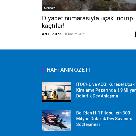
Airlines
Diyabet numarasıyla uçak indirip
kaçtılar!
ANT Editör
-
8 Kasım 2021
HAFTANIN ÖZETİ
ITOCHU ve ACG: Küresel Uçak
Kiralama Pazarında 1,9 Milya
Dolarlık Dev Anlaşma
Bell’den H-1 Filosu İçin 300
Milyon Dolarlık Dev Savunma
Sözleşmesi