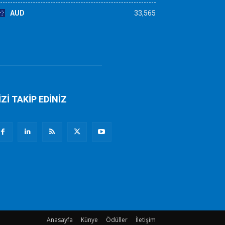
AUD
33,565
İZİ TAKİP EDİNİZ
Anasayfa
Künye
Ödüller
İletişim