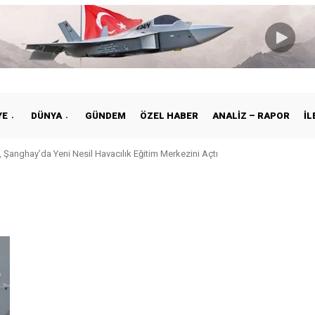
YE
DÜNYA
GÜNDEM
ÖZEL HABER
ANALIZ – RAPOR
İL
 Şanghay’da Yeni Nesil Havacılık Eğitim Merkezini Açtı