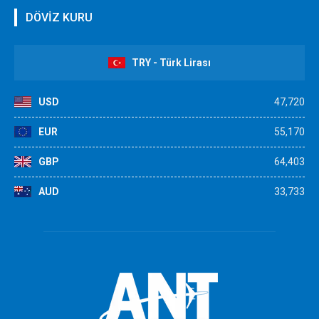
DÖVİZ KURU
TRY - Türk Lirası
USD
47,720
EUR
55,170
GBP
64,403
AUD
33,733