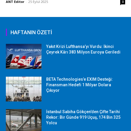
ANT Editor
-
25 Eylül 2025
0
HAFTANIN ÖZETİ
Yakıt Krizi Lufthansa’yı Vurdu: İkinci
Çeyrek Kârı 383 Milyon Euroya Geriledi
BETA Technologies’e EXIM Desteği:
Finansman Hedefi 1 Milyar Dolara
Çıkıyor
İstanbul Sabiha Gökçen’den Çifte Tarihi
Rekor: Bir Günde 919 Uçuş, 174 Bin 325
Yolcu