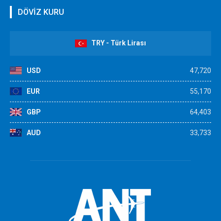
DÖVİZ KURU
TRY - Türk Lirası
USD
47,720
EUR
55,170
GBP
64,403
AUD
33,733