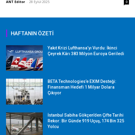
ANT Editor
-
28 Eylül 2025
0
HAFTANIN ÖZETİ
Yakıt Krizi Lufthansa’yı Vurdu: İkinci
Çeyrek Kârı 383 Milyon Euroya Geriledi
BETA Technologies’e EXIM Desteği:
Finansman Hedefi 1 Milyar Dolara
Çıkıyor
İstanbul Sabiha Gökçen’den Çifte Tarihi
Rekor: Bir Günde 919 Uçuş, 174 Bin 325
Yolcu