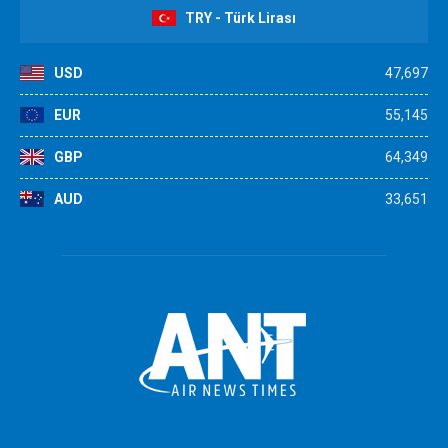
TRY - Türk Lirası
USD
47,697
EUR
55,145
GBP
64,349
AUD
33,651