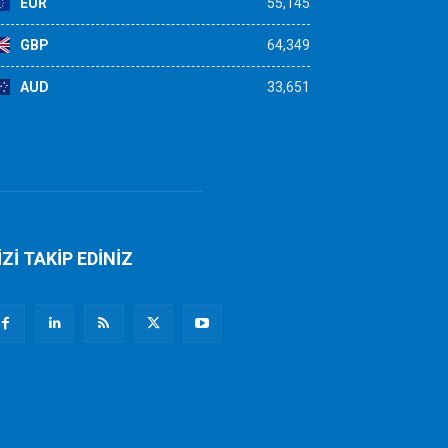
EUR
55,145
GBP
64,349
AUD
33,651
İZİ TAKİP EDİNİZ