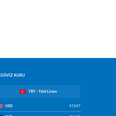
DÖVİZ KURU
TRY - Türk Lirası
USD
47,697