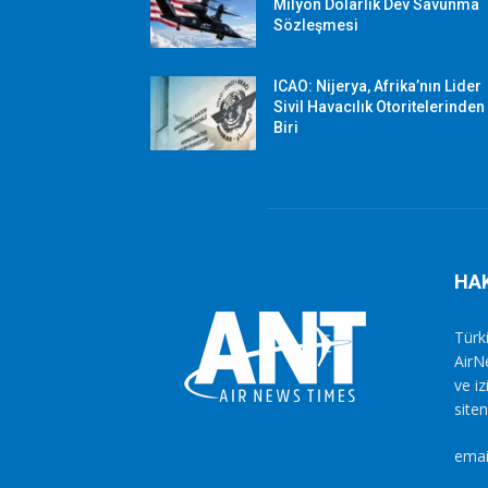
Milyon Dolarlık Dev Savunma
Sözleşmesi
ICAO: Nijerya, Afrika’nın Lider
Sivil Havacılık Otoritelerinden
Biri
HA
Türki
AirN
ve i
siten
emai