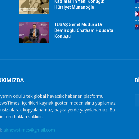
Kadınlar”ın Yeni Konuğu:
Hürriyet Munanoğlu
TUSAŞ Genel Müdürü Dr.
Demiroğlu Chatham House’ta
Konuştu
KKIMIZDA
B
ye'nin ödüllü tek global havacılık haberleri platformu
ewsTimes, içerikleri kaynak gösterilmeden alıntı yapılamaz
zinsiz olarak kopyalanamaz, başka yerde yayınlanamaz. Bu
in tüm hakları saklıdır.
l:
airnewstimes@gmail.com