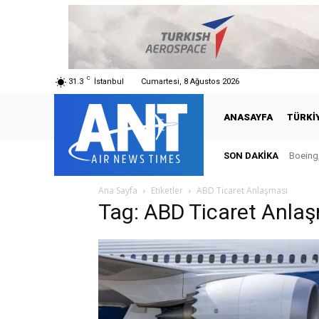
C
31.3
İstanbul
Cumartesi, 8 Ağustos 2026
ANASAYFA
TÜRKI
SON DAKIKA
Boeing,
Ana Sayfa
Etiketler
ABD Ticaret Anlaşması
Tag: ABD Ticaret Anla