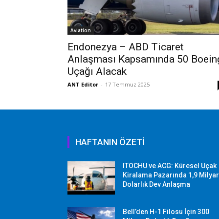
Aviation
Endonezya – ABD Ticaret
Anlaşması Kapsamında 50 Boein
Uçağı Alacak
ANT Editor
-
17 Temmuz 2025
HAFTANIN ÖZETİ
ITOCHU ve ACG: Küresel Uçak
Kiralama Pazarında 1,9 Milya
Dolarlık Dev Anlaşma
Bell’den H-1 Filosu İçin 300