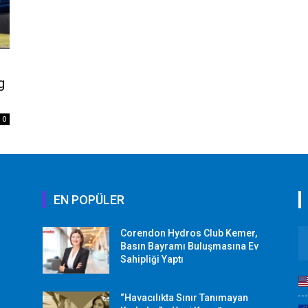
g
0
EN POPÜLER
Corendon Hydros Club Kemer,
r
Basın Bayramı Buluşmasına Ev
Sahipliği Yaptı
“Havacılıkta Sınır Tanımayan