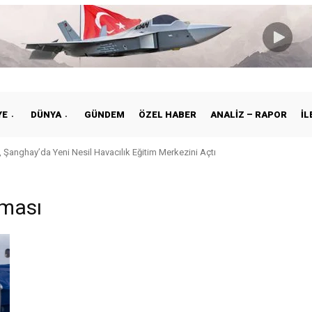
YE
DÜNYA
GÜNDEM
ÖZEL HABER
ANALIZ – RAPOR
İL
 Şanghay’da Yeni Nesil Havacılık Eğitim Merkezini Açtı
şması