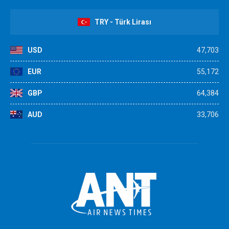
TRY - Türk Lirası
USD
47,703
EUR
55,172
GBP
64,384
AUD
33,706