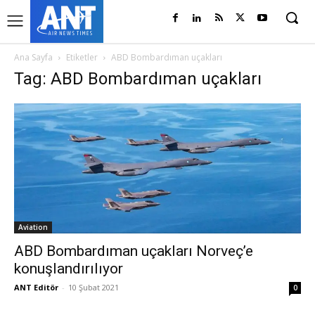
Ana Sayfa
Etiketler
ABD Bombardıman uçakları
Tag: ABD Bombardıman uçakları
Aviation
ABD Bombardıman uçakları Norveç’e
konuşlandırılıyor
ANT Editör
-
10 Şubat 2021
0