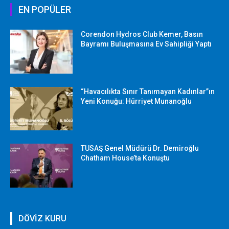
EN POPÜLER
Corendon Hydros Club Kemer, Basın
Bayramı Buluşmasına Ev Sahipliği Yaptı
“Havacılıkta Sınır Tanımayan Kadınlar”ın
Yeni Konuğu: Hürriyet Munanoğlu
TUSAŞ Genel Müdürü Dr. Demiroğlu
Chatham House’ta Konuştu
DÖVİZ KURU