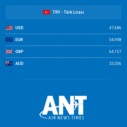
TRY - Türk Lirası
USD
47,686
EUR
54,948
GBP
64,157
AUD
33,506