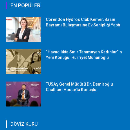
EN POPÜLER
Corendon Hydros Club Kemer, Basın
Bayramı Buluşmasına Ev Sahipliği Yaptı
“Havacılıkta Sınır Tanımayan Kadınlar”ın
Yeni Konuğu: Hürriyet Munanoğlu
TUSAŞ Genel Müdürü Dr. Demiroğlu
Chatham House’ta Konuştu
DÖVİZ KURU