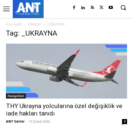
Ana Sayfa
Etiketler
_UKRAYNA
Tag: _UKRAYNA
Havayolları
THY Ukrayna yolcularına özel değişiklik ve
iade hakları tanıdı
ANT Editör
-
15 Şubat 2022
0