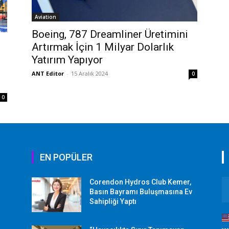
Aviation
Boeing, 787 Dreamliner Üretimini
Artırmak İçin 1 Milyar Dolarlık
Yatırım Yapıyor
ANT Editor
-
15 Aralık 2024
0
0
EN POPÜLER
Corendon Hydros Club Kemer,
r
Basın Bayramı Buluşmasına Ev
Sahipliği Yaptı