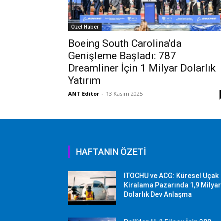
Özel Haber
Boeing South Carolina’da
Genişleme Başladı: 787
Dreamliner İçin 1 Milyar Dolarlık
Yatırım
ANT Editor
-
13 Kasım 2025
HAFTANIN ÖZETİ
ITOCHU ve ACG: Küresel Uçak
Kiralama Pazarında 1,9 Milya
Dolarlık Dev Anlaşma