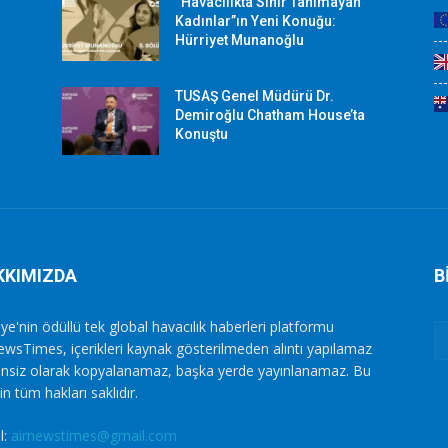
“Havacılıkta Sınır Tanımayan
Kadınlar”ın Yeni Konuğu:
Hürriyet Munanoğlu
TUSAŞ Genel Müdürü Dr.
Demiroğlu Chatham House’ta
Konuştu
KKIMIZDA
B
ye'nin ödüllü tek global havacılık haberleri platformu
ewsTimes, içerikleri kaynak gösterilmeden alıntı yapılamaz
zinsiz olarak kopyalanamaz, başka yerde yayınlanamaz. Bu
in tüm hakları saklıdır.
l:
airnewstimes@gmail.com