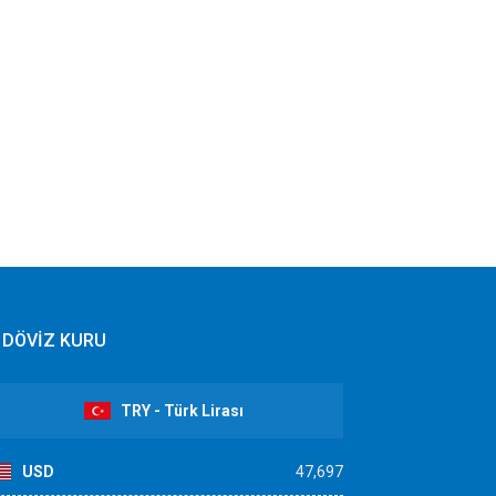
DÖVİZ KURU
TRY - Türk Lirası
USD
47,697