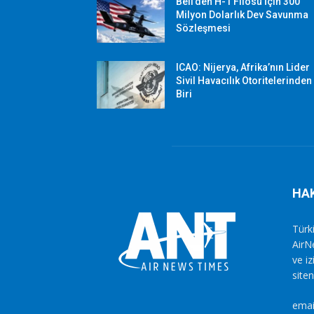
Bell’den H-1 Filosu İçin 300
Milyon Dolarlık Dev Savunma
Sözleşmesi
ICAO: Nijerya, Afrika’nın Lider
Sivil Havacılık Otoritelerinden
Biri
HA
Türki
AirN
ve i
siten
emai