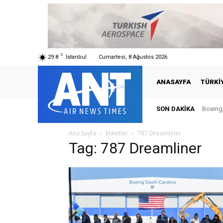
C
29.8
İstanbul
Cumartesi, 8 Ağustos 2026
ANASAYFA
TÜRKI
SON DAKIKA
Boeing,
Ana Sayfa
Etiketler
787 Dreamliner
Tag: 787 Dreamliner