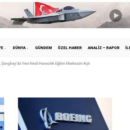
YE
DÜNYA
GÜNDEM
ÖZEL HABER
ANALIZ – RAPOR
İL
 Şanghay’da Yeni Nesil Havacılık Eğitim Merkezini Açtı