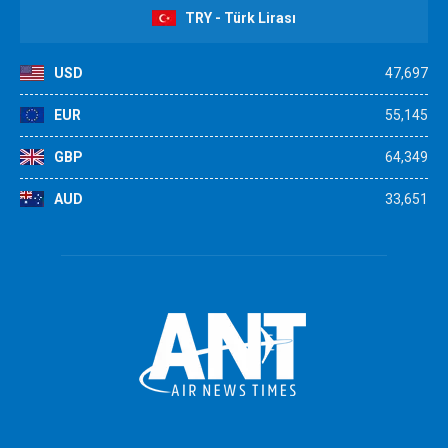
TRY - Türk Lirası
USD
47,697
EUR
55,145
GBP
64,349
AUD
33,651