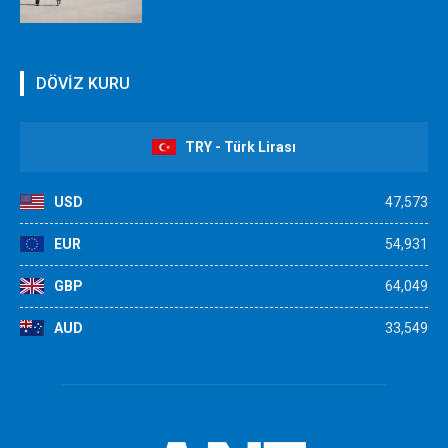
DÖVİZ KURU
TRY - Türk Lirası
USD
47,573
EUR
54,931
GBP
64,049
AUD
33,549