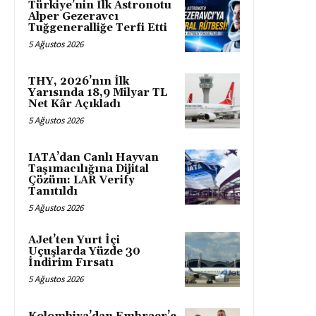
Türkiye’nin İlk Astronotu
Alper Gezeravcı
Tuğgeneralliğe Terfi Etti
5 Ağustos 2026
THY, 2026’nın İlk
Yarısında 18,9 Milyar TL
Net Kâr Açıkladı
5 Ağustos 2026
IATA’dan Canlı Hayvan
Taşımacılığına Dijital
Çözüm: LAR Verify
Tanıtıldı
5 Ağustos 2026
AJet’ten Yurt İçi
Uçuşlarda Yüzde 30
İndirim Fırsatı
5 Ağustos 2026