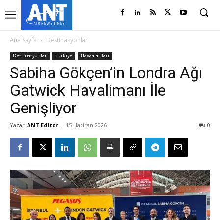
Ana Sayfa
Destinasyonlar
Destinasyonlar
Türkiye
Havaalanları
Sabiha Gökçen’in Londra Ağı
Gatwick Havalimanı İle
Genişliyor
Yazar
ANT Editor
-
15 Haziran 2026
0