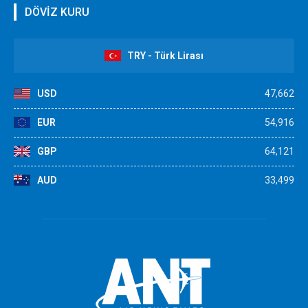
DÖVİZ KURU
TRY - Türk Lirası
USD
47,662
EUR
54,916
GBP
64,121
AUD
33,499