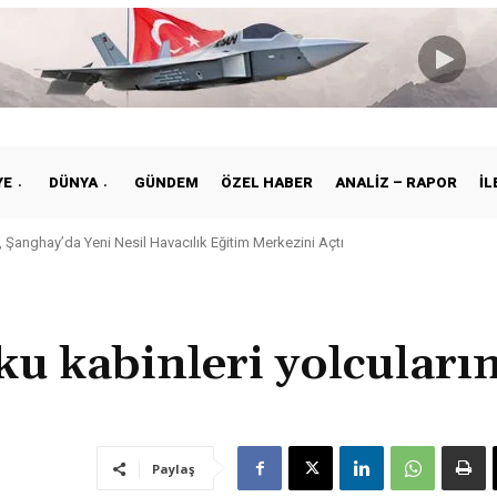
YE
DÜNYA
GÜNDEM
ÖZEL HABER
ANALIZ – RAPOR
İL
 Şanghay’da Yeni Nesil Havacılık Eğitim Merkezini Açtı
kiye ile Vietnam Arasında Hava Ulaştırmasında Yeni Dönem
u kabinleri yolcuları
Paylaş