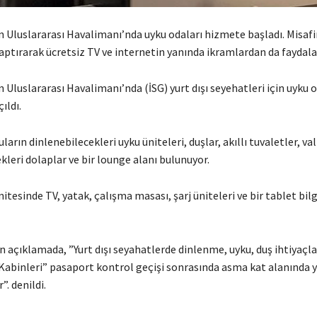
 Uluslararası Havalimanı’nda uyku odaları hizmete başladı. Misafi
ptırarak ücretsiz TV ve internetin yanında ikramlardan da faydala
Uluslararası Havalimanı’nda (İSG) yurt dışı seyehatleri için uyku o
ıldı.
arın dinlenebilecekleri uyku üniteleri, duşlar, akıllı tuvaletler, val
ekleri dolaplar ve bir lounge alanı bulunuyor.
nitesinde TV, yatak, çalışma masası, şarj üniteleri ve bir tablet bilg
n açıklamada, ”Yurt dışı seyahatlerde dinlenme, uyku, duş ihtiyaçlar
Kabinleri” pasaport kontrol geçişi sonrasında asma kat alanında y
”. denildi.