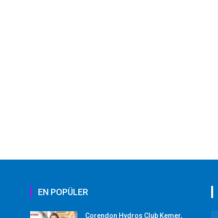
EN POPÜLER
Corendon Hydros Club Kemer,