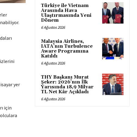
Türkiye ile Vietnam
Arasında Hava
rler
Ulaştırmasında Yeni
Dönem
nabiliyor.
6 Ağustos 2026
daları
Malaysia Airlines,
IATA’nın Turbulence
Aware Programına
Katıldı
izlerini
6 Ağustos 2026
THY Başkanı Murat
Şeker: 2026’nın İlk
isayar yer
Yarısında 18,9 Milyar
TL Net Kâr Açıkladı
6 Ağustos 2026
ı için
olculara