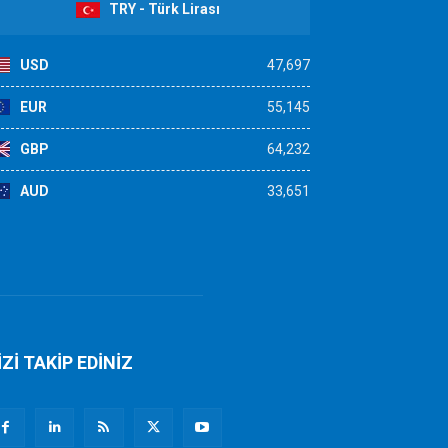
TRY - Türk Lirası
USD
47,697
EUR
55,145
GBP
64,232
AUD
33,651
İZİ TAKİP EDİNİZ