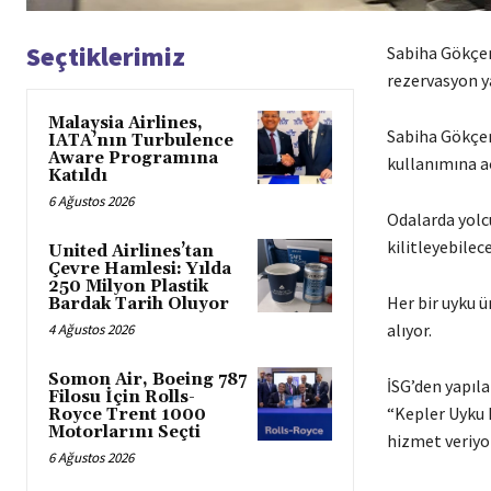
Seçtiklerimiz
Sabiha Gökçen
rezervasyon ya
Malaysia Airlines,
Sabiha Gökçen 
IATA’nın Turbulence
Aware Programına
kullanımına aç
Katıldı
6 Ağustos 2026
Odalarda yolcul
kilitleyebilec
United Airlines’tan
Çevre Hamlesi: Yılda
250 Milyon Plastik
Her bir uyku ü
Bardak Tarih Oluyor
alıyor.
4 Ağustos 2026
Somon Air, Boeing 787
İSG’den yapıla
Filosu İçin Rolls-
“Kepler Uyku 
Royce Trent 1000
Motorlarını Seçti
hizmet veriyor
6 Ağustos 2026