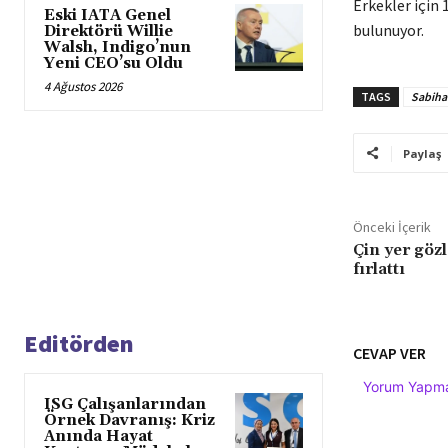
Erkekler için 
Eski IATA Genel
bulunuyor.
Direktörü Willie
Walsh, Indigo’nun
Yeni CEO’su Oldu
4 Ağustos 2026
TAGS
Sabiha
Paylaş
Önceki İçerik
Çin yer gö
fırlattı
Editörden
CEVAP VER
Yorum Yapmak
ISG Çalışanlarından
Örnek Davranış: Kriz
Anında Hayat