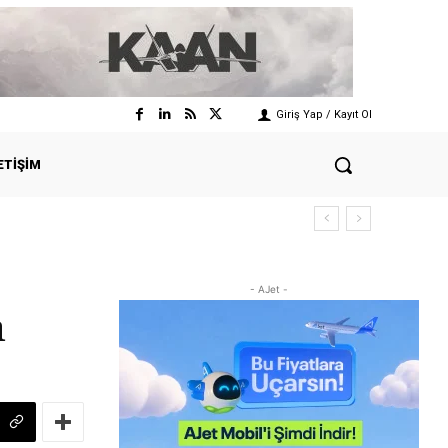
Giriş Yap / Kayıt Ol
ETIŞIM
- AJet -
n