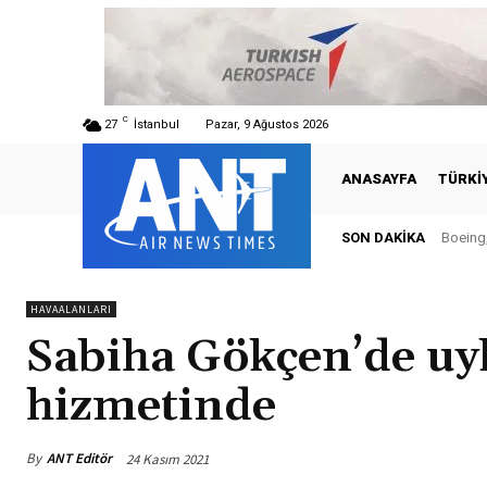
C
27
İstanbul
Pazar, 9 Ağustos 2026
ANASAYFA
TÜRKI
SON DAKIKA
Boeing,
Tür
HAVAALANLARI
Sabiha Gökçen’de uyk
hizmetinde
By
ANT Editör
24 Kasım 2021