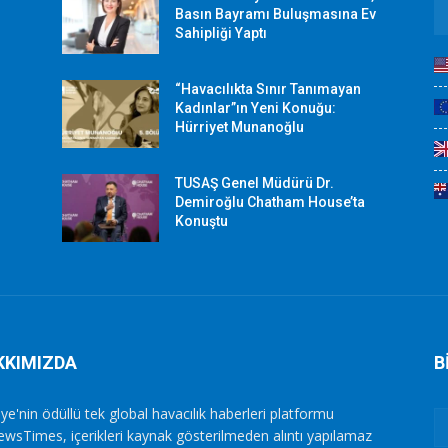
r
Basın Bayramı Buluşmasına Ev
Sahipliği Yaptı
“Havacılıkta Sınır Tanımayan
Kadınlar”ın Yeni Konuğu:
Hürriyet Munanoğlu
TUSAŞ Genel Müdürü Dr.
Demiroğlu Chatham House’ta
Konuştu
KKIMIZDA
B
ye'nin ödüllü tek global havacılık haberleri platformu
ewsTimes, içerikleri kaynak gösterilmeden alıntı yapılamaz