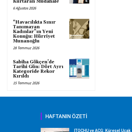
Kurtaran Müdahale
6 Ağustos 2026
“Havacılıkta Sınır
Tanımayan
Kadınlar”ın Yeni
Konuğu: Hürriyet
Munanoğlu
28 Temmuz 2026
Sabiha Gökçen’de
Tarihi Gün: Dört Ayrı
Kategoride Rekor
Kırıldı
15 Temmuz 2026
HAFTANIN ÖZETİ
ITOCHU ve ACG: Küresel Uçak