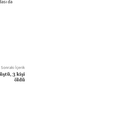
dası da
Sonraki İçerik
ştü, 3 kişi
öldü