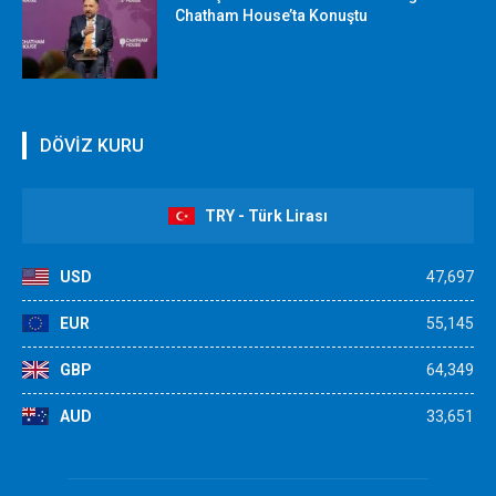
Chatham House’ta Konuştu
DÖVİZ KURU
TRY - Türk Lirası
USD
47,697
EUR
55,145
GBP
64,349
AUD
33,651