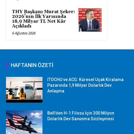
THY Başkanı Murat Şeker:
2026’nın İlk Yarısında
18,9 Milyar TL Net Kâr
Açıkladı
6 Ağustos 2026
HAFTANIN ÖZETİ
ITOCHU ve ACG: Küresel Uçak Kiralama
Pazarında 1,9 Milyar Dolarlık Dev
Anlaşma
Bell’den H-1 Filosu İçin 300 Milyon
Dolarlık Dev Savunma Sözleşmesi