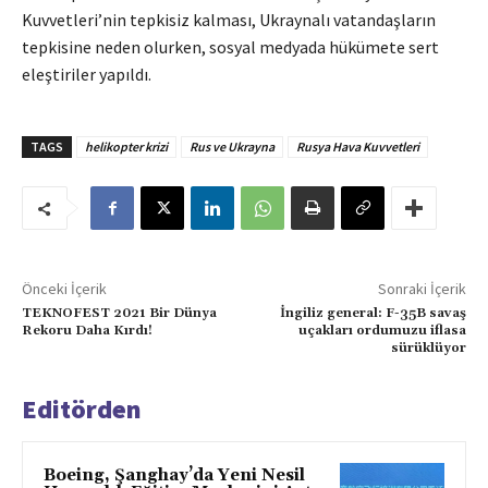
Kuvvetleri’nin tepkisiz kalması, Ukraynalı vatandaşların
tepkisine neden olurken, sosyal medyada hükümete sert
eleştiriler yapıldı.
TAGS
helikopter krizi
Rus ve Ukrayna
Rusya Hava Kuvvetleri
Önceki İçerik
Sonraki İçerik
TEKNOFEST 2021 Bir Dünya
İngiliz general: F-35B savaş
Rekoru Daha Kırdı!
uçakları ordumuzu iflasa
sürüklüyor
Editörden
Boeing, Şanghay’da Yeni Nesil