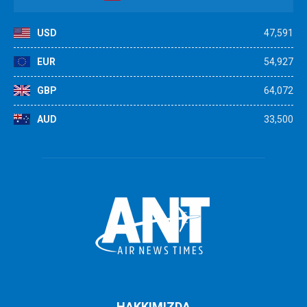
USD
47,591
EUR
54,927
GBP
64,072
AUD
33,500
HAKKIMIZDA