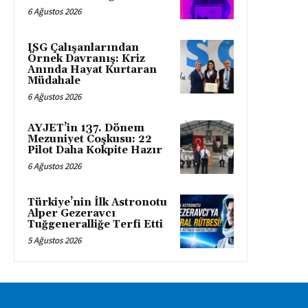
6 Ağustos 2026
ISG Çalışanlarından
Örnek Davranış: Kriz
Anında Hayat Kurtaran
Müdahale
6 Ağustos 2026
AYJET’in 137. Dönem
Mezuniyet Coşkusu: 22
Pilot Daha Kokpite Hazır
6 Ağustos 2026
Türkiye’nin İlk Astronotu
Alper Gezeravcı
Tuğgeneralliğe Terfi Etti
5 Ağustos 2026