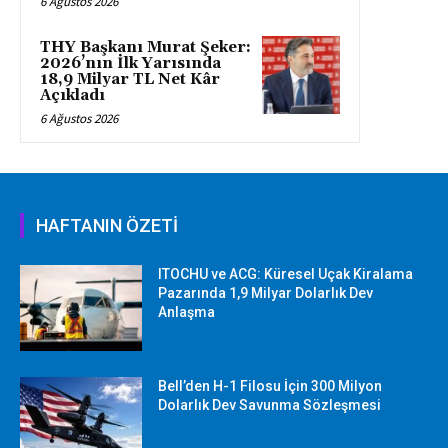
6 Ağustos 2026
THY Başkanı Murat Şeker:
2026’nın İlk Yarısında
18,9 Milyar TL Net Kâr
Açıkladı
6 Ağustos 2026
HAFTANIN ÖZETİ
ITOCHU ve ACG: Küresel Uçak Kiralama
Pazarında 1,9 Milyar Dolarlık Dev
Anlaşma
Bell’den H-1 Filosu İçin 300 Milyon
Dolarlık Dev Savunma Sözleşmesi