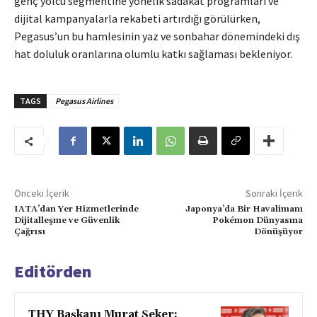
genç yolcu segmentine yönelik sadakat programları ve
dijital kampanyalarla rekabeti artırdığı görülürken,
Pegasus’un bu hamlesinin yaz ve sonbahar dönemindeki dış
hat doluluk oranlarına olumlu katkı sağlaması bekleniyor.
TAGS
Pegasus Airlines
Önceki İçerik
Sonraki İçerik
IATA’dan Yer Hizmetlerinde
Japonya’da Bir Havalimanı
Dijitalleşme ve Güvenlik
Pokémon Dünyasına
Çağrısı
Dönüşüyor
Editörden
THY Başkanı Murat Şeker: