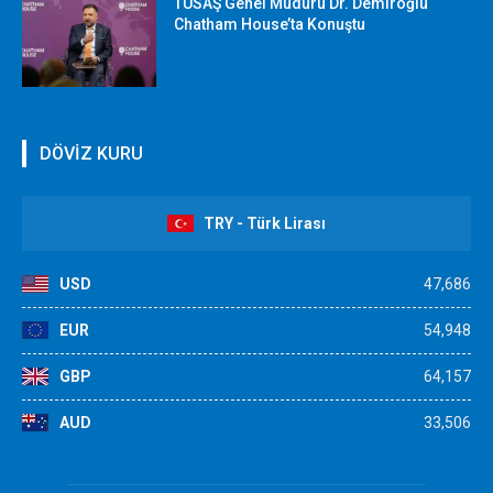
TUSAŞ Genel Müdürü Dr. Demiroğlu
Chatham House’ta Konuştu
DÖVİZ KURU
TRY - Türk Lirası
USD
47,686
EUR
54,948
GBP
64,157
AUD
33,506