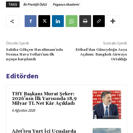
TAGS
İki Prestijli Ödül
Pegasus Akademi
Önceki İçerik
Sonraki İçerik
Sabiha Gökçen Havalimanı’nda
Etihad’dan Güneydoğu Asya
Nesma Hava Yolları’nın ilk
Açılımı: Bangkok Airways
uçuşu karşılandı
Ortaklığı
Editörden
THY Başkanı Murat Şeker:
2026’nın İlk Yarısında 18,9
Milyar TL Net Kâr Açıkladı
6 Ağustos 2026
AJet’ten Yurt İçi Uçuşlarda