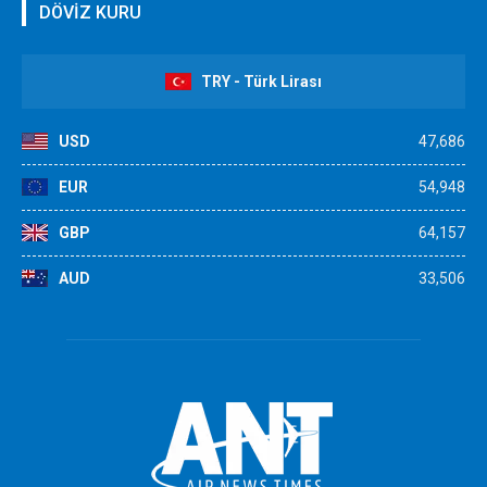
DÖVİZ KURU
TRY - Türk Lirası
USD
47,686
EUR
54,948
GBP
64,157
AUD
33,506