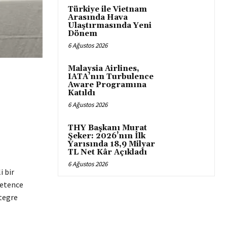
Türkiye ile Vietnam
Arasında Hava
Ulaştırmasında Yeni
Dönem
6 Ağustos 2026
Malaysia Airlines,
IATA’nın Turbulence
Aware Programına
Katıldı
6 Ağustos 2026
THY Başkanı Murat
Şeker: 2026’nın İlk
Yarısında 18,9 Milyar
TL Net Kâr Açıkladı
6 Ağustos 2026
i bir
petence
tegre