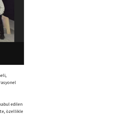
eli,
rasyonel
kabul edilen
te, özellikle