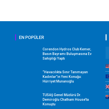
EN POPÜLER
Corendon Hydros Club Kemer,
r
Basın Bayramı Buluşmasına Ev
Sahipliği Yaptı
“Havacılıkta Sınır Tanımayan
Kadınlar”ın Yeni Konuğu:
Hürriyet Munanoğlu
TUSAŞ Genel Müdürü Dr.
Demiroğlu Chatham House’ta
Konuştu