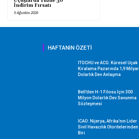
Uçuşlarda Yüzde 30
İndirim Fırsatı
5 Ağustos 2026
HAFTANIN ÖZETİ
ITOCHU ve ACG: Küresel Uçak
Kiralama Pazarında 1,9 Milya
Dolarlık Dev Anlaşma
Bell’den H-1 Filosu İçin 300
Milyon Dolarlık Dev Savunma
Sözleşmesi
ICAO: Nijerya, Afrika’nın Lider
Sivil Havacılık Otoritelerinden
Biri