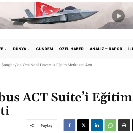
YE
DÜNYA
GÜNDEM
ÖZEL HABER
ANALIZ – RAPOR
İL
nghay’da Yeni Nesil Havacılık Eğitim Merkezini Açtı
e ile Vietnam Arasında Hava Ulaştırmasında Yeni Dönem
rbus ACT Suite’i Eğitim
ti
Paylaş