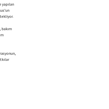
e yapılan
sus’un
tekliyor.
, bakım
tim
grasyonun,
tkılar