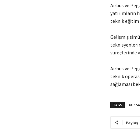
Airbus ve Pega
yatırımların 
teknik eğitim 
Gelişmiş simü
teknisyenleri
süreçlerinde v
Airbus ve Pega
teknik operasy
sağlaması bek
TAGS
ACT Su
Paylaş