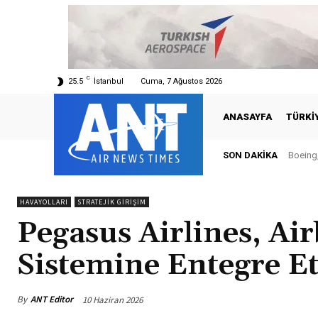
C
25.5
İstanbul
Cuma, 7 Ağustos 2026
ANASAYFA
TÜRKI
SON DAKIKA
Boeing, Şa
Türkiy
HAVAYOLLARI
STRATEJIK GIRIŞIM
Pegasus Airlines, Ai
Sistemine Entegre Et
By
ANT Editor
10 Haziran 2026