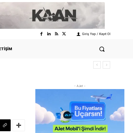
Giriş Yap / Kayıt Ol
ETIŞIM
- AJet -