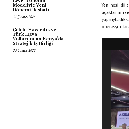
Level Yönetim
Yeni nesil dij
Modeliyle Yeni
Dönemi Başlattı
uçaklarının si
3 Ağustos 2026
yapısıyla dikk
operasyonlara
Çelebi Havacılık ve
Türk Hava
Yolları’ndan Kenya’da
Stratejik İş Birliği
3 Ağustos 2026