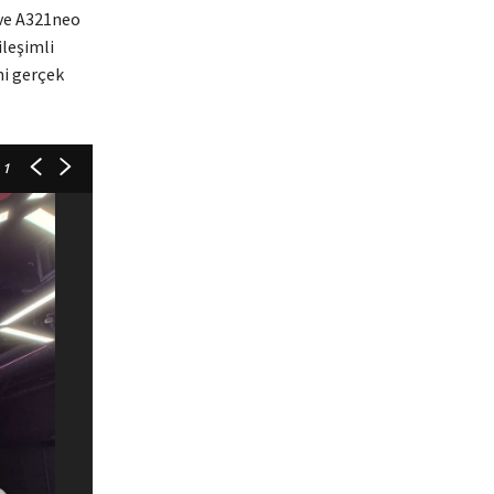
 ve A321neo
ileşimli
ni gerçek
 1