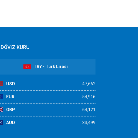
DÖVİZ KURU
TRY - Türk Lirası
USD
47,662
EUR
54,916
GBP
64,121
AUD
33,499