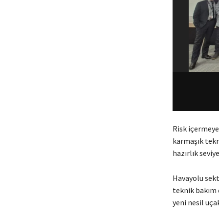
Risk içermeye
karmaşık tek
hazırlık seviy
Havayolu sekt
teknik bakım e
yeni nesil uça