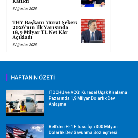
Katıldı
6 Ağustos 2026
THY Başkanı Murat Şeker:
2026’nın İlk Yarısında
18,9 Milyar TL Net Kâr
Açıkladı
6 Ağustos 2026
HAFTANIN ÖZETİ
ITOCHU ve ACG: Küresel Uçak Kiralama
Pazarında 1,9 Milyar Dolarlık Dev
Anlaşma
Bell’den H-1 Filosu İçin 300 Milyon
Dolarlık Dev Savunma Sözleşmesi