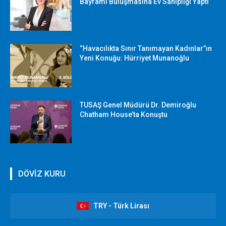
Bayramı Buluşmasına Ev Sahipliği Yaptı
“Havacılıkta Sınır Tanımayan Kadınlar”ın
Yeni Konuğu: Hürriyet Munanoğlu
TUSAŞ Genel Müdürü Dr. Demiroğlu
Chatham House’ta Konuştu
DÖVİZ KURU
TRY - Türk Lirası