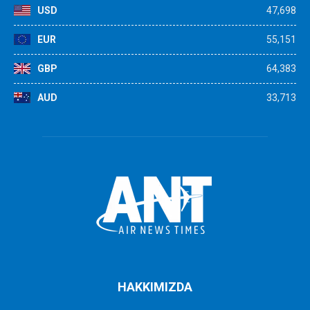
USD
47,698
EUR
55,151
GBP
64,383
AUD
33,713
HAKKIMIZDA