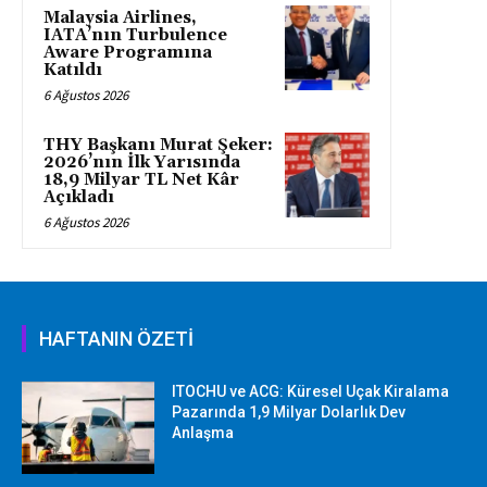
Malaysia Airlines,
IATA’nın Turbulence
Aware Programına
Katıldı
6 Ağustos 2026
THY Başkanı Murat Şeker:
2026’nın İlk Yarısında
18,9 Milyar TL Net Kâr
Açıkladı
6 Ağustos 2026
HAFTANIN ÖZETİ
ITOCHU ve ACG: Küresel Uçak Kiralama
Pazarında 1,9 Milyar Dolarlık Dev
Anlaşma