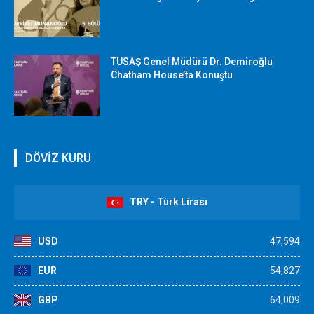
TUSAŞ Genel Müdürü Dr. Demiroğlu
Chatham House’ta Konuştu
DÖVİZ KURU
TRY - Türk Lirası
USD
47,594
EUR
54,827
GBP
64,009