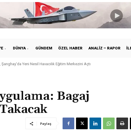
YE
DÜNYA
GÜNDEM
ÖZEL HABER
ANALIZ – RAPOR
İL
 Şanghay’da Yeni Nesil Havacılık Eğitim Merkezini Açtı
 uygulama: Bagaj
 Takacak
Paylaş