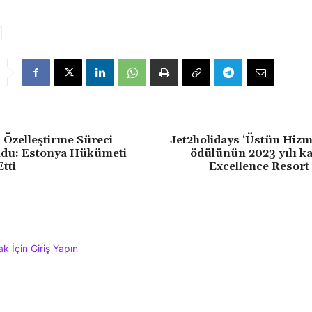
 Özelleştirme Süreci
Jet2holidays ‘Üstün Hizme
ldu: Estonya Hükümeti
ödülünün 2023 yılı k
Etti
Excellence Resort
 İçin Giriş Yapın