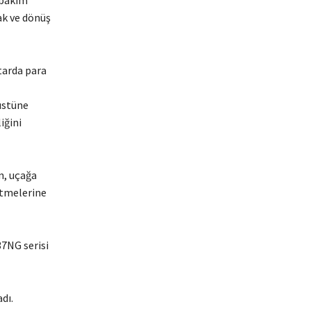
 bakım
ak ve dönüş
ktarda para
üstüne
iğini
n, uçağa
etmelerine
7NG serisi
dı.