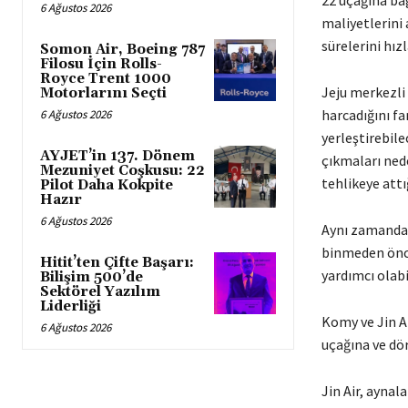
22 uçağına ba
6 Ağustos 2026
maliyetlerini 
sürelerini hız
Somon Air, Boeing 787
Filosu İçin Rolls-
Royce Trent 1000
Jeju merkezli 
Motorlarını Seçti
harcadığını fa
6 Ağustos 2026
yerleştirebile
AYJET’in 137. Dönem
çıkmaları ned
Mezuniyet Coşkusu: 22
tehlikeye attığ
Pilot Daha Kokpite
Hazır
6 Ağustos 2026
Aynı zamanda,
binmeden önce
Hitit’ten Çifte Başarı:
yardımcı olabi
Bilişim 500’de
Sektörel Yazılım
Liderliği
Komy ve Jin A
6 Ağustos 2026
uçağına ve dör
Jin Air, ayna