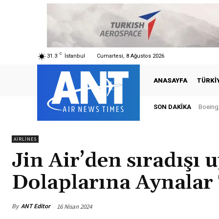
C
31.3
İstanbul
Cumartesi, 8 Ağustos 2026
ANASAYFA
TÜRKI
SON DAKIKA
Boeing,
AIRLINES
Jin Air’den sıradışı
Dolaplarına Aynalar
By
ANT Editor
16 Nisan 2024