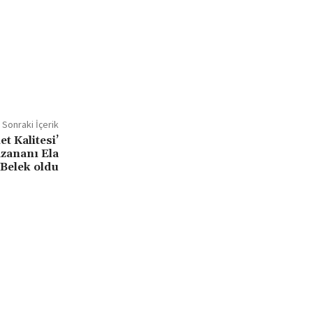
Sonraki İçerik
t Kalitesi’
azananı Ela
 Belek oldu