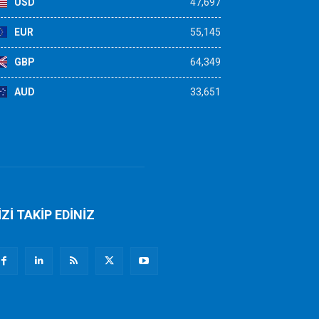
USD
47,697
EUR
55,145
GBP
64,349
AUD
33,651
İZİ TAKİP EDİNİZ