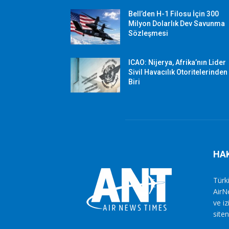
Bell’den H-1 Filosu İçin 300
Milyon Dolarlık Dev Savunma
Sözleşmesi
ICAO: Nijerya, Afrika’nın Lider
Sivil Havacılık Otoritelerinden
Biri
HA
Türki
AirN
ve i
siten