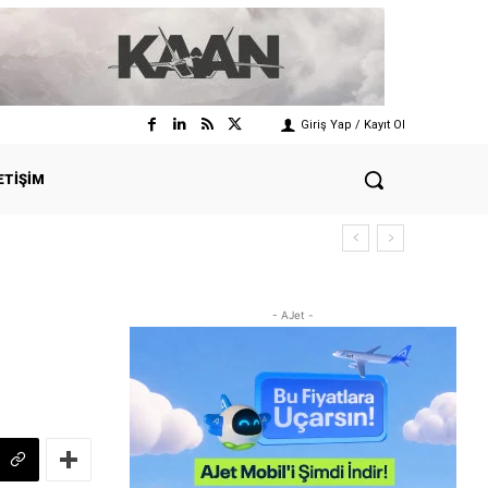
Giriş Yap / Kayıt Ol
ETIŞIM
- AJet -