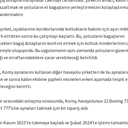
gaj dolaplarına aynalar takmayı tamamladı. Şirketin amacı, kabin
azaltmak ve yolcuların el bagajlarını yerleştirmesini kolaylaştırm
landırmaktır.
şirket, uçaklarının koridorlarında koltukların bakımı için aşırı mi
rk ettikten sonra bu çalışmayı başlattı. Bu, yolcuların bagajlarını
cekleri bagaj dolaplarını kontrol etmek için koltuk minderlerinin 
eniyle oluşuyordu. Bu uygulamanın aynı zamanda yolcuların güvenl
ı ve etraflarındakilere zarar verebileceği belirtildi.
 Komy aynalarını kullanan diğer havayolu şirketleri de bu aynaları
 ve sonra kabin ekibine şüpheli nesneleri erken aşamada tespit 
leceğini belirtti.
ir arasındaki anlaşma sonucunda, Komy, havayolunun 22 Boeing 73
t 777’sine aynaları takmak için bir sipariş aldı.
ları Kasım 2023’te takmaya başladı ve Şubat 2024’te işlemi tamamla