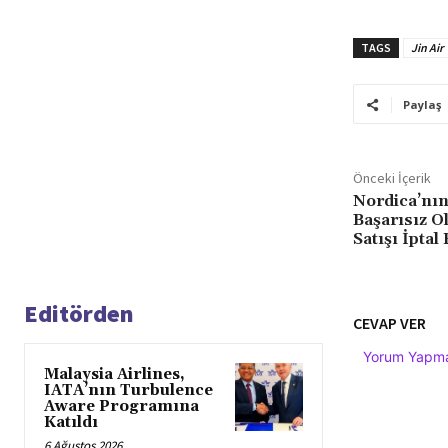
TAGS
Jin Air
Paylaş
Önceki İçerik
Nordica’nın
Başarısız O
Satışı İptal 
Editörden
CEVAP VER
Yorum Yapmak
Malaysia Airlines,
IATA’nın Turbulence
Aware Programına
Katıldı
6 Ağustos 2026