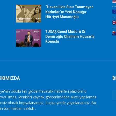
“Havacılıkta Sınır Tanımayan
Kadınlar”ın Yeni Konuğu:
Hürriyet Munanoğlu
TUSAŞ Genel Müdürü Dr.
Demiroğlu Chatham House’ta
Konuştu
KKIMIZDA
B
ye'nin ödüllü tek global havacılık haberleri platformu
ewsTimes, içerikleri kaynak gösterilmeden alıntı yapılamaz
zinsiz olarak kopyalanamaz, başka yerde yayınlanamaz. Bu
in tüm hakları saklıdır.