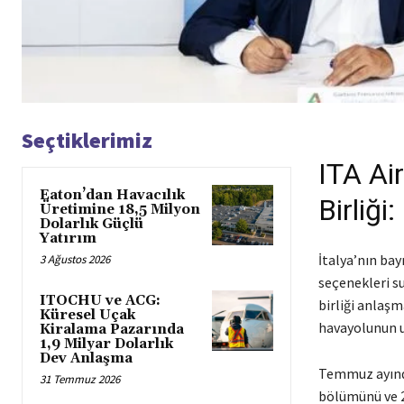
Seçtiklerimiz
ITA Air
Eaton’dan Havacılık
Birliği
Üretimine 18,5 Milyon
Dolarlık Güçlü
Yatırım
İtalya’nın bay
3 Ağustos 2026
seçenekleri su
ITOCHU ve ACG:
birliği anlaşm
Küresel Uçak
havayolunun uç
Kiralama Pazarında
1,9 Milyar Dolarlık
Dev Anlaşma
Temmuz ayında
31 Temmuz 2026
bölümünü ve 2