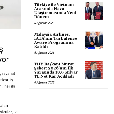
Türkiye ile Vietnam
Arasında Hava
Ulaştırmasında Yeni
Dönem
6 Ağustos 2026
Malaysia Airlines,
IATA’nın Turbulence
Aware Programına
ş
Katıldı
6 Ağustos 2026
yor
THY Başkanı Murat
Şeker: 2026’nın İlk
Yarısında 18,9 Milyar
iş seyahat
TL Net Kâr Açıkladı
icari iş
6 Ağustos 2026
, her iki
kalan
cular, iki