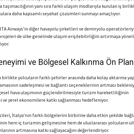
a taşımacılığının yanı sıra farklı ulaşım modlarıyla kurulan iş birlik
culara daha kapsamlı seyahat çözümleri sunmayı amaçlıyor.
TA Airways’in diğer havayolu şirketleri ve demiryolu operatörleriy
ojeleri de ülke genelinde ulaşım erişilebilirliğini artırmaya yönel
ıyor.
eneyimi ve Bölgesel Kalkınma Ön Pla
a birlikte yolcuların farklı şehirler arasında daha kolay aktarma ya
amasının sadeleşmesi ve bağlantı seçeneklerinin artması bekleniy
sel hava ulaşımının güçlendirilmesiyle turizm hareketliliğinin
 ve yerel ekonomilere katkı sağlanması hedefleniyor.
ileri, İtalya’nın farklı bölgelerini birbirine daha etkin şekilde bağ
erinin hem iç turizmin gelişmesine hem de uluslararası yolcuların ül
larının artmasına katkı sağlayacağını değerlendiriyor.