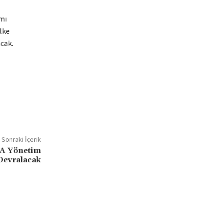
ımı
lke
cak.
Sonraki İçerik
TA Yönetim
Devralacak