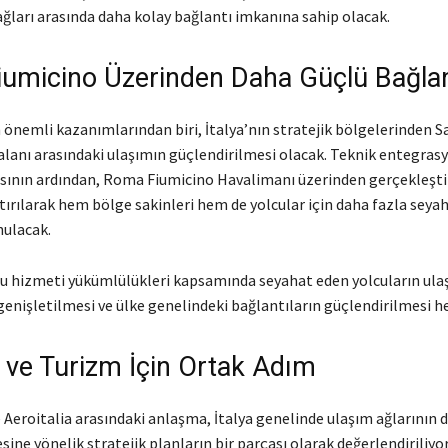
ğları arasında daha kolay bağlantı imkanına sahip olacak.
umicino Üzerinden Daha Güçlü Bağlan
en önemli kazanımlarından biri, İtalya’nın stratejik bölgelerinden Sa
alanı arasındaki ulaşımın güçlendirilmesi olacak. Teknik entegras
nın ardından, Roma Fiumicino Havalimanı üzerinden gerçekleşti
tırılarak hem bölge sakinleri hem de yolcular için daha fazla seya
nulacak.
u hizmeti yükümlülükleri kapsamında seyahat eden yolcuların ula
enişletilmesi ve ülke genelindeki bağlantıların güçlendirilmesi he
e ve Turizm İçin Ortak Adım
 Aeroitalia arasındaki anlaşma, İtalya genelinde ulaşım ağlarının
sine yönelik stratejik planların bir parçası olarak değerlendiriliyo