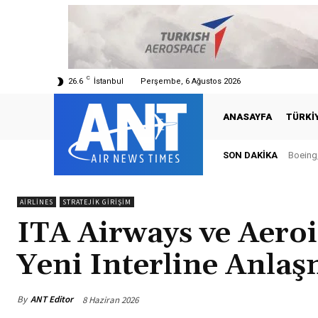
C
26.6
İstanbul
Perşembe, 6 Ağustos 2026
ANASAYFA
TÜRKI
SON DAKIKA
Boeing, 
Türki
AIRLINES
STRATEJIK GIRIŞIM
ITA Airways ve Aeroit
Yeni Interline Anla
By
ANT Editor
8 Haziran 2026