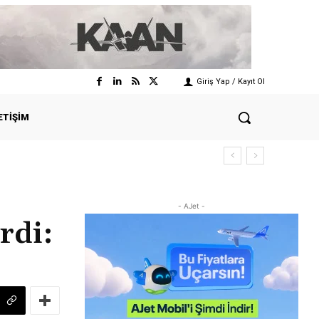
Giriş Yap / Kayıt Ol
ETIŞIM
- AJet -
rdi: