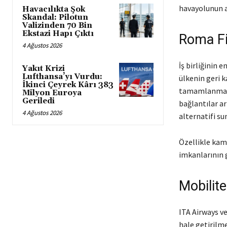
havayolunun a
Havacılıkta Şok
Skandal: Pilotun
Valizinden 70 Bin
Ekstazi Hapı Çıktı
Roma Fi
4 Ağustos 2026
İş birliğinin 
Yakıt Krizi
Lufthansa’yı Vurdu:
ülkenin geri k
İkinci Çeyrek Kârı 383
tamamlanması
Milyon Euroya
Geriledi
bağlantılar ar
4 Ağustos 2026
alternatifi su
Özellikle kam
imkanlarının g
Mobilit
ITA Airways ve
hale getirilme