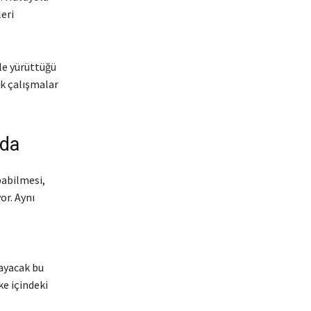
leri
le yürüttüğü
ik çalışmalar
nda
pabilmesi,
or. Aynı
layacak bu
ke içindeki