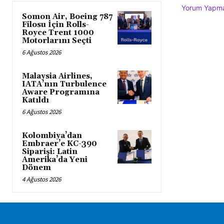
Yorum Yapmak
Somon Air, Boeing 787
Filosu İçin Rolls-
Royce Trent 1000
Motorlarını Seçti
6 Ağustos 2026
Malaysia Airlines,
IATA’nın Turbulence
Aware Programına
Katıldı
6 Ağustos 2026
Kolombiya’dan
Embraer’e KC-390
Siparişi: Latin
Amerika’da Yeni
Dönem
4 Ağustos 2026