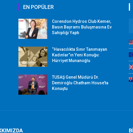
EN POPÜLER
Corendon Hydros Club Kemer,
r
Basın Bayramı Buluşmasına Ev
Sahipliği Yaptı
“Havacılıkta Sınır Tanımayan
Kadınlar”ın Yeni Konuğu:
Hürriyet Munanoğlu
TUSAŞ Genel Müdürü Dr.
Demiroğlu Chatham House’ta
Konuştu
KKIMIZDA
B