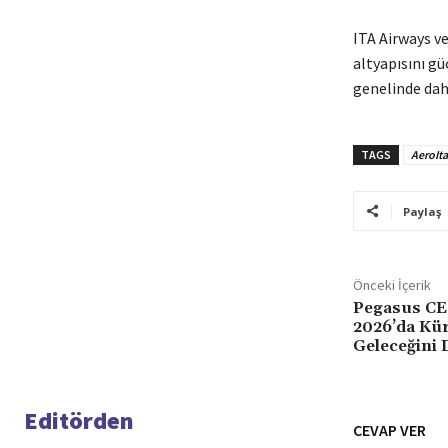
ITA Airways ve
altyapısını g
genelinde daha
TAGS
AeroIta
Paylaş
Önceki İçerik
Pegasus CE
2026’da Kür
Geleceğini 
Editörden
CEVAP VER