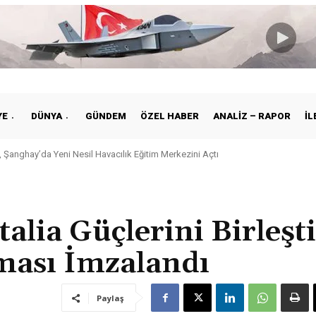
YE
DÜNYA
GÜNDEM
ÖZEL HABER
ANALIZ – RAPOR
İL
Şanghay’da Yeni Nesil Havacılık Eğitim Merkezini Açtı
ye ile Vietnam Arasında Hava Ulaştırmasında Yeni Dönem
alia Güçlerini Birleşti
şması İmzalandı
Paylaş