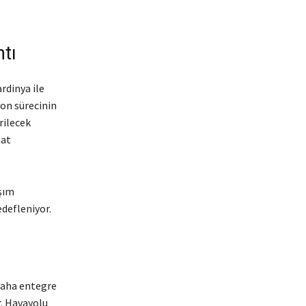
tı
rdinya ile
yon sürecinin
rilecek
hat
şım
defleniyor.
 daha entegre
r. Havayolu