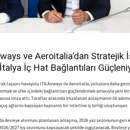
ways ve Aeroitalia’dan Stratejik İ
: İtalya İç Hat Bağlantıları Güçleni
rak taşıyıcı havayolu ITA Airways ile Aeroitalia, yolculara daha gen
nmak ve ülke içindeki bağlantıları güçlendirmek amacıyla yeni bir t
asına imza attı. Taraflar arasında imzalanan anlaşmanın ilk adımını
uş ağlarını kapsayan kapsamlı bir interline iş birliği oluşturuyor.
 devreye alınması planlanan anlaşma, 2026 yaz sezonunun geri 
026/2027 kış sezonunu kapsayacak şekilde uygulanacak. Böylece yol