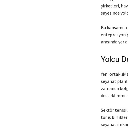
şirketleri, hav
sayesinde yol
Bu kapsamda I
entegrasyon pr
arasında yer al
Yolcu D
Yeni ortaklıkl
seyahat planl
zamanda bölge
desteklenmesi
Sektör temsilc
tür iş birlikl
seyahat imkan