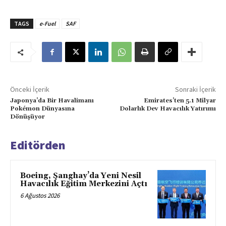
TAGS
e-Fuel
SAF
Önceki İçerik
Sonraki İçerik
Japonya’da Bir Havalimanı
Emirates’ten 5.1 Milyar
Pokémon Dünyasına
Dolarlık Dev Havacılık Yatırımı
Dönüşüyor
Editörden
Boeing, Şanghay’da Yeni Nesil
Havacılık Eğitim Merkezini Açtı
6 Ağustos 2026