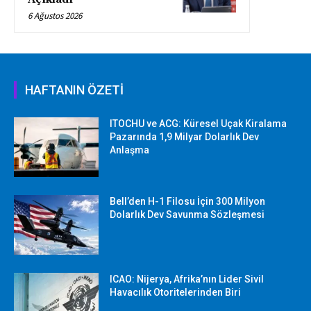
6 Ağustos 2026
HAFTANIN ÖZETİ
ITOCHU ve ACG: Küresel Uçak Kiralama
Pazarında 1,9 Milyar Dolarlık Dev
Anlaşma
Bell’den H-1 Filosu İçin 300 Milyon
Dolarlık Dev Savunma Sözleşmesi
ICAO: Nijerya, Afrika’nın Lider Sivil
Havacılık Otoritelerinden Biri