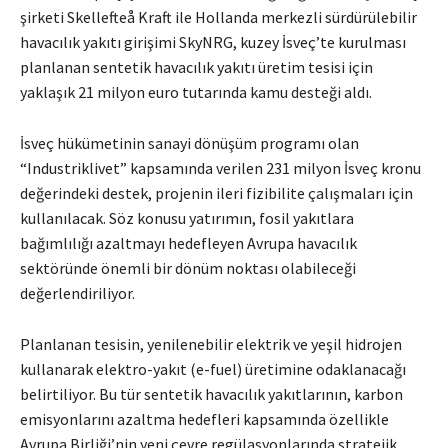
şirketi
Skellefteå Kraft
ile Hollanda merkezli sürdürülebilir
havacılık yakıtı girişimi
SkyNRG
, kuzey İsveç’te kurulması
planlanan sentetik havacılık yakıtı üretim tesisi için
yaklaşık 21 milyon euro tutarında kamu desteği aldı.
İsveç hükümetinin sanayi dönüşüm programı olan
“Industriklivet” kapsamında verilen 231 milyon İsveç kronu
değerindeki destek, projenin ileri fizibilite çalışmaları için
kullanılacak. Söz konusu yatırımın, fosil yakıtlara
bağımlılığı azaltmayı hedefleyen Avrupa havacılık
sektöründe önemli bir dönüm noktası olabileceği
değerlendiriliyor.
Planlanan tesisin, yenilenebilir elektrik ve yeşil hidrojen
kullanarak elektro-yakıt (e-fuel) üretimine odaklanacağı
belirtiliyor. Bu tür sentetik havacılık yakıtlarının, karbon
emisyonlarını azaltma hedefleri kapsamında özellikle
Avrupa Birliği’nin yeni çevre regülasyonlarında stratejik