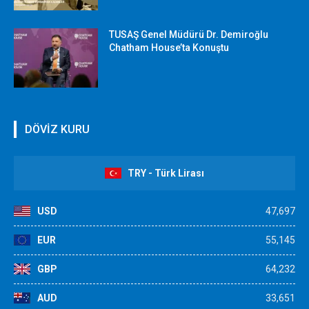
TUSAŞ Genel Müdürü Dr. Demiroğlu
Chatham House’ta Konuştu
DÖVİZ KURU
TRY - Türk Lirası
USD
47,697
EUR
55,145
GBP
64,232
AUD
33,651