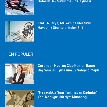
Dolarlık Dev Savunma Sözleşmesi
ICAO: Nijerya, Afrika’nın Lider Sivil
Havacılık Otoritelerinden Biri
EN POPÜLER
Corendon Hydros Club Kemer, Basın
Bayramı Buluşmasına Ev Sahipliği Yaptı
“Havacılıkta Sınır Tanımayan Kadınlar”ın
Yeni Konuğu: Hürriyet Munanoğlu