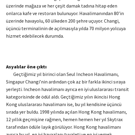
üzerinde mağaza ve her çeşit damak tadına hitap eden
onlarca kafe ve restoran bulunuyor. Havalimanından 80’in
üzerinde havayolu, 60 ülkeden 200 şehre uçuyor. Changi,
üçüncü terminalinin de açılmasıyla yılda 70 milyon yolcuya
hizmet edebilecek durumda.
Asyalılar öne çıktı
Geçtiğimiz yıl birinci olan Seul Incheon Havalimanı,
Singapur Changi’nin ardından çok az bir farkla ikinci sıraya
yerleşti. Incheon havalimanı ayrıca en iyi uluslararası transit
kategorisinde de ödül aldı. Geçtiğimiz yılın ikincisi Hong
Kong uluslararası havalimanı ise, bu yıl kendisine üçüncü
sırada yer buldu. 1998 yılında açılan Hong Kong havalimanı,
12 yıllık geçmişine rağmen, hemen hemen her yıl Skytrax
tarafından ödüle layık görülüyor. Hong Kong havalimanı
ayrıca bu yıl, en iyi havaalanı tuvaleti ve en iyi yemek