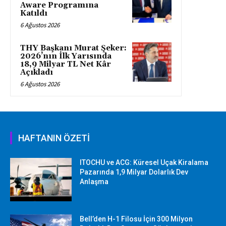
Aware Programına
Katıldı
6 Ağustos 2026
THY Başkanı Murat Şeker:
2026’nın İlk Yarısında
18,9 Milyar TL Net Kâr
Açıkladı
6 Ağustos 2026
HAFTANIN ÖZETİ
ITOCHU ve ACG: Küresel Uçak Kiralama
Pazarında 1,9 Milyar Dolarlık Dev
Anlaşma
Bell’den H-1 Filosu İçin 300 Milyon