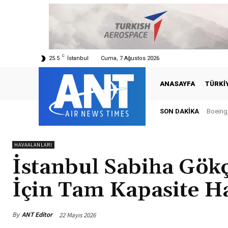
C
25.5
İstanbul
Cuma, 7 Ağustos 2026
ANASAYFA
TÜRKI
SON DAKIKA
Boeing, Şa
Türkiy
HAVAALANLARI
İstanbul Sabiha Gö
İçin Tam Kapasite Ha
By
ANT Editor
22 Mayıs 2026