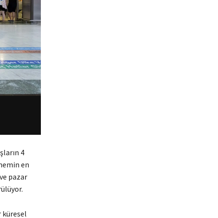
şların 4
dönemin en
 ve pazar
ülüyor.
 küresel