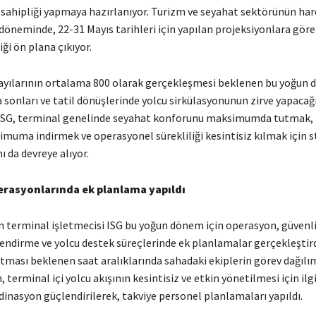
 sahipliği yapmaya hazırlanıyor. Turizm ve seyahat sektörünün har
döneminde, 22-31 Mayıs tarihleri için yapılan projeksiyonlara göre 
iği ön plana çıkıyor.
ayılarının ortalama 800 olarak gerçekleşmesi beklenen bu yoğun
a sonları ve tatil dönüşlerinde yolcu sirkülasyonunun zirve yapacağ
 ISG, terminal genelinde seyahat konforunu maksimumda tutmak,
imuma indirmek ve operasyonel sürekliliği kesintisiz kılmak için s
ı da devreye alıyor.
erasyonlarında ek planlama yapıldı
 terminal işletmecisi ISG bu yoğun dönem için operasyon, güvenli
endirme ve yolcu destek süreçlerinde ek planlamalar gerçekleştird
tması beklenen saat aralıklarında sahadaki ekiplerin görev dağılı
 terminal içi yolcu akışının kesintisiz ve etkin yönetilmesi için ilgi
inasyon güçlendirilerek, takviye personel planlamaları yapıldı.