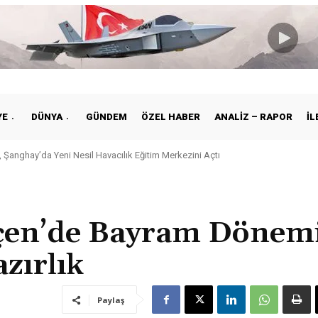
YE
DÜNYA
GÜNDEM
ÖZEL HABER
ANALIZ – RAPOR
İL
nghay’da Yeni Nesil Havacılık Eğitim Merkezini Açtı
e ile Vietnam Arasında Hava Ulaştırmasında Yeni Dönem
kçen’de Bayram Dönem
zırlık
Paylaş