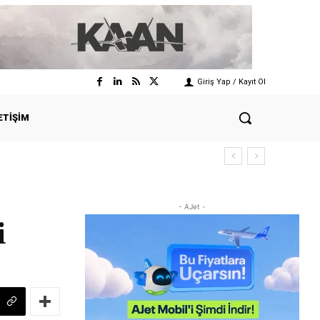
Giriş Yap / Kayıt Ol
ETIŞIM
- AJet -
i