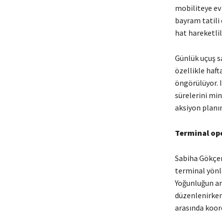
mobiliteye ev
bayram tatili 
hat hareketlil
Günlük uçuş s
özellikle haft
öngörülüyor.
sürelerini min
aksiyon planın
Terminal op
Sabiha Gökçen
terminal yönl
Yoğunluğun ar
düzenlenirken,
arasında koord