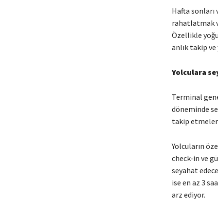
Hafta sonları 
rahatlatmak v
Özellikle yoğu
anlık takip ve
Yolculara se
Terminal gene
döneminde sey
takip etmeleri
Yolcuların öze
check-in ve gü
seyahat edecek
ise en az 3 s
arz ediyor.