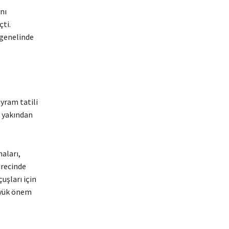
nı
ti.
 genelinde
yram tatili
ı yakından
aları,
ürecinde
uşları için
üyük önem