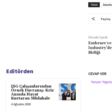
TAGS
İstanb
Paylaş
Önceki İçerik
Embraer ve
Industry’den
Birliği
Editörden
CEVAP VER
Yorum Yapmak
ISG Çalışanlarından
Örnek Davranış: Kriz
Anında Hayat
Kurtaran Müdahale
6 Ağustos 2026