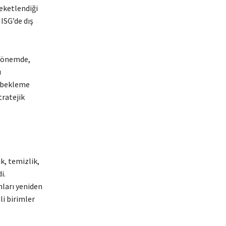
eketlendiği
ISG’de dış
 dönemde,
ı
 bekleme
tratejik
k, temizlik,
i.
mları yeniden
li birimler