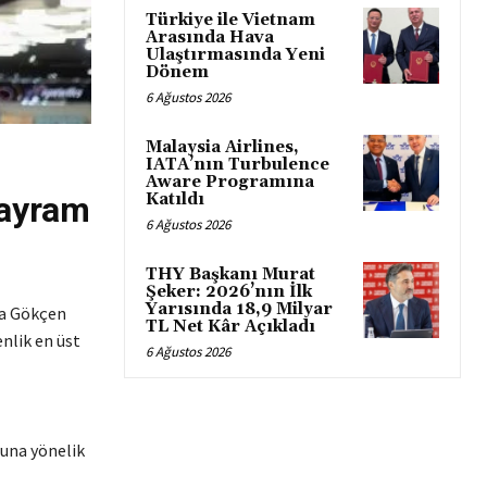
Türkiye ile Vietnam
Arasında Hava
Ulaştırmasında Yeni
Dönem
6 Ağustos 2026
Malaysia Airlines,
IATA’nın Turbulence
Aware Programına
Bayram
Katıldı
6 Ağustos 2026
THY Başkanı Murat
Şeker: 2026’nın İlk
Yarısında 18,9 Milyar
iha Gökçen
TL Net Kâr Açıkladı
nlik en üst
6 Ağustos 2026
runa yönelik