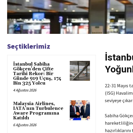
Seçtiklerimiz
İstanb
İstanbul Sabiha
Yoğun
Gökçen’den Çifte
Tarihi Rekor: Bir
Günde 919 Uçuş, 174
Bin 325 Yolcu
22-31 Mayıs ta
4 Ağustos 2026
(ISG) Havalim
seviyeye çıkarı
Malaysia Airlines,
IATA’nın Turbulence
Aware Programına
Sabiha Gökçen
Katıldı
hareketliliği
6 Ağustos 2026
hazırlıklarını