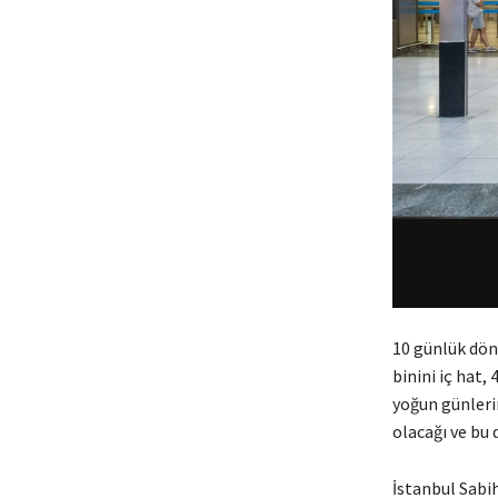
10 günlük dön
binini iç hat,
yoğun günlerin
olacağı ve bu
İstanbul Sabi