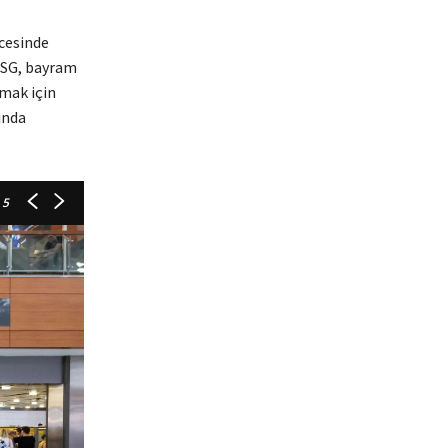
cesinde
ISG, bayram
rmak için
ında
 5