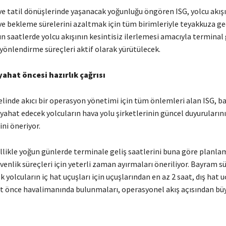
ve tatil dönüşlerinde yaşanacak yoğunluğu öngören ISG, yolcu akışı
e bekleme sürelerini azaltmak için tüm birimleriyle teyakkuza geç
n saatlerde yolcu akışının kesintisiz ilerlemesi amacıyla terminal
 yönlendirme süreçleri aktif olarak yürütülecek.
yahat öncesi hazırlık çağrısı
linde akıcı bir operasyon yönetimi için tüm önlemleri alan ISG, ba
ahat edecek yolcuların hava yolu şirketlerinin güncel duyuruların
ni öneriyor.
llikle yoğun günlerde terminale geliş saatlerini buna göre planlam
venlik süreçleri için yeterli zaman ayırmaları öneriliyor. Bayram s
 yolcuların iç hat uçuşları için uçuşlarından en az 2 saat, dış hat uç
aat önce havalimanında bulunmaları, operasyonel akış açısından b