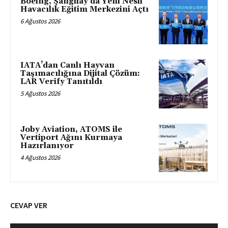
Boeing, Şanghay’da Yeni Nesil
Havacılık Eğitim Merkezini Açtı
6 Ağustos 2026
IATA’dan Canlı Hayvan
Taşımacılığına Dijital Çözüm:
LAR Verify Tanıtıldı
5 Ağustos 2026
Joby Aviation, ATOMS ile
Vertiport Ağını Kurmaya
Hazırlanıyor
4 Ağustos 2026
CEVAP VER