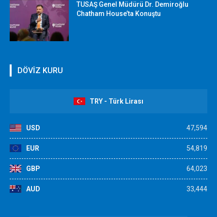
TUSAŞ Genel Müdürü Dr. Demiroğlu
Chatham House’ta Konuştu
DÖVİZ KURU
TRY - Türk Lirası
USD
47,594
EUR
54,819
GBP
64,023
AUD
33,444