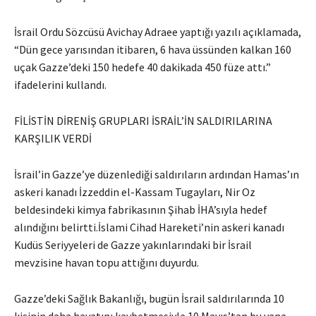
İsrail Ordu Sözcüsü Avichay Adraee yaptığı yazılı açıklamada,
“Dün gece yarısından itibaren, 6 hava üssünden kalkan 160
uçak Gazze’deki 150 hedefe 40 dakikada 450 füze attı.”
ifadelerini kullandı.
FİLİSTİN DİRENİŞ GRUPLARI İSRAİL’İN SALDIRILARINA
KARŞILIK VERDİ
İsrail’in Gazze’ye düzenlediği saldırıların ardından Hamas’ın
askeri kanadı İzzeddin el-Kassam Tugayları, Nir Oz
beldesindeki kimya fabrikasının Şihab İHA’sıyla hedef
alındığını belirtti.İslami Cihad Hareketi’nin askeri kanadı
Kudüs Seriyyeleri de Gazze yakınlarındaki bir İsrail
mevzisine havan topu attığını duyurdu.
Gazze’deki Sağlık Bakanlığı, bugün İsrail saldırılarında 10