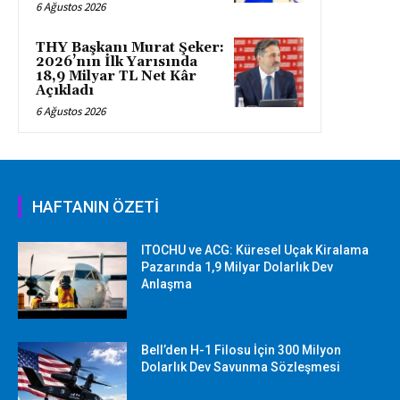
6 Ağustos 2026
THY Başkanı Murat Şeker:
2026’nın İlk Yarısında
18,9 Milyar TL Net Kâr
Açıkladı
6 Ağustos 2026
HAFTANIN ÖZETİ
ITOCHU ve ACG: Küresel Uçak Kiralama
Pazarında 1,9 Milyar Dolarlık Dev
Anlaşma
Bell’den H-1 Filosu İçin 300 Milyon
Dolarlık Dev Savunma Sözleşmesi