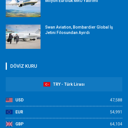
Milyon Euroluk MRO Yatırımı
Swan Aviation, Bombardier Global İş
Jetini Filosundan Ayırdı
DÖVİZ KURU
TRY - Türk Lirası
USD
47,588
EUR
54,991
GBP
64,104