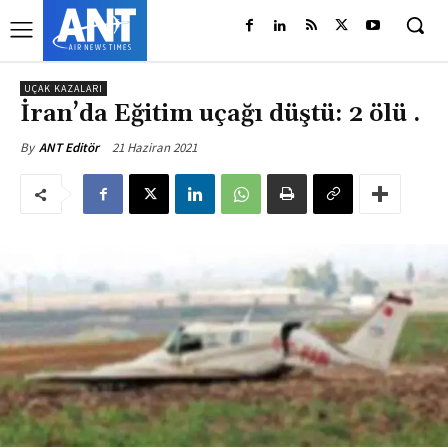
UÇAK KAZALARI
İran’da Eğitim uçağı düştü: 2 ölü .
21 Haziran 2021
By
ANT Editör