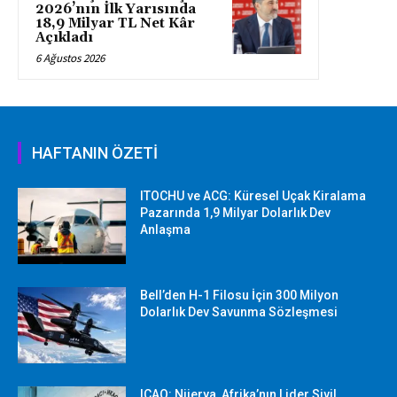
2026’nın İlk Yarısında
18,9 Milyar TL Net Kâr
Açıkladı
6 Ağustos 2026
HAFTANIN ÖZETİ
ITOCHU ve ACG: Küresel Uçak Kiralama
Pazarında 1,9 Milyar Dolarlık Dev
Anlaşma
Bell’den H-1 Filosu İçin 300 Milyon
Dolarlık Dev Savunma Sözleşmesi
ICAO: Nijerya, Afrika’nın Lider Sivil