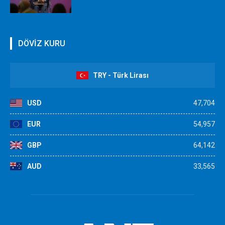
DÖVİZ KURU
TRY - Türk Lirası
USD
47,704
EUR
54,957
GBP
64,142
AUD
33,565