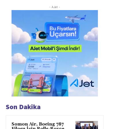
- AJet -
Son Dakika
Somon Air, Boeing 787
Filosu İçin Rolls-Royce