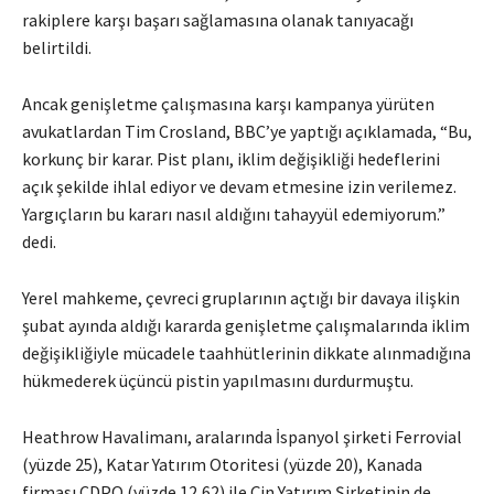
rakiplere karşı başarı sağlamasına olanak tanıyacağı
belirtildi.
Ancak genişletme çalışmasına karşı kampanya yürüten
avukatlardan Tim Crosland, BBC’ye yaptığı açıklamada, “Bu,
korkunç bir karar. Pist planı, iklim değişikliği hedeflerini
açık şekilde ihlal ediyor ve devam etmesine izin verilemez.
Yargıçların bu kararı nasıl aldığını tahayyül edemiyorum.”
dedi.
Yerel mahkeme, çevreci gruplarının açtığı bir davaya ilişkin
şubat ayında aldığı kararda genişletme çalışmalarında iklim
değişikliğiyle mücadele taahhütlerinin dikkate alınmadığına
hükmederek üçüncü pistin yapılmasını durdurmuştu.
Heathrow Havalimanı, aralarında İspanyol şirketi Ferrovial
(yüzde 25), Katar Yatırım Otoritesi (yüzde 20), Kanada
firması CDPQ (yüzde 12,62) ile Çin Yatırım Şirketinin de