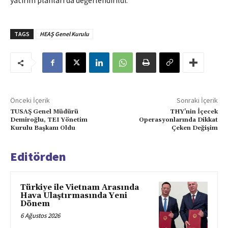
yatırım planları da değerlendirildi.
TAGS
HEAŞ Genel Kurulu
Önceki İçerik
Sonraki İçerik
TUSAŞ Genel Müdürü
THY’nin İçecek
Demiroğlu, TEI Yönetim
Operasyonlarında Dikkat
Kurulu Başkanı Oldu
Çeken Değişim
Editörden
Türkiye ile Vietnam Arasında
Hava Ulaştırmasında Yeni
Dönem
6 Ağustos 2026