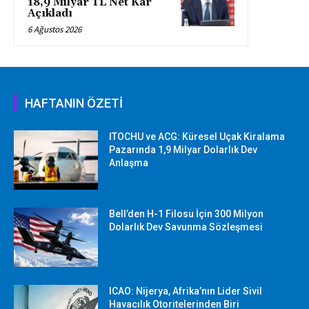
18,9 Milyar TL Net Kâr
Açıkladı
6 Ağustos 2026
HAFTANIN ÖZETİ
ITOCHU ve ACG: Küresel Uçak Kiralama
Pazarında 1,9 Milyar Dolarlık Dev
Anlaşma
Bell’den H-1 Filosu İçin 300 Milyon
Dolarlık Dev Savunma Sözleşmesi
ICAO: Nijerya, Afrika’nın Lider Sivil
Havacılık Otoritelerinden Biri