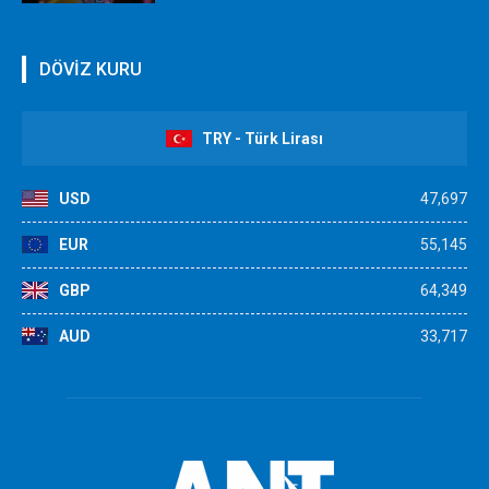
DÖVİZ KURU
TRY - Türk Lirası
USD
47,697
EUR
55,145
GBP
64,349
AUD
33,717