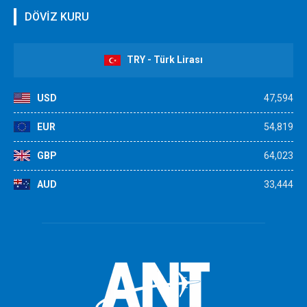
DÖVİZ KURU
TRY - Türk Lirası
USD
47,594
EUR
54,819
GBP
64,023
AUD
33,444