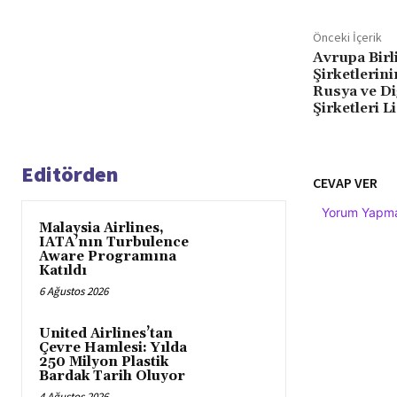
Önceki İçerik
Avrupa Birli
Şirketlerini
Rusya ve Di
Şirketleri L
Editörden
CEVAP VER
Yorum Yapmak
Malaysia Airlines,
IATA’nın Turbulence
Aware Programına
Katıldı
6 Ağustos 2026
United Airlines’tan
Çevre Hamlesi: Yılda
250 Milyon Plastik
Bardak Tarih Oluyor
4 Ağustos 2026