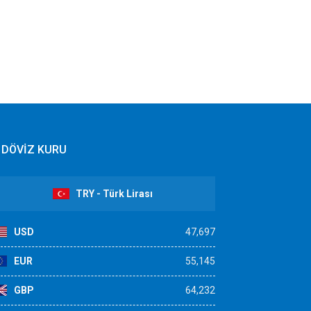
DÖVİZ KURU
TRY - Türk Lirası
USD
47,697
EUR
55,145
GBP
64,232