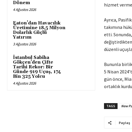
Dönem
hizmet verme 
4 Ağustos 2026
Ayrıca, Pasifi
Eaton’dan Havacılık
takımına hükü
Üretimine 18,5 Milyon
Dolarlık Güçlü
etti. Sonunda,
Yatırım
değiştirdikte
3 Ağustos 2026
düzenli uçuşla
İstanbul Sabiha
Gökçen’den Çifte
Bununla birlik
Tarihi Rekor: Bir
5 Nisan 2024’t
Günde 919 Uçuş, 174
Bin 325 Yolcu
gün önce, Miam
4 Ağustos 2026
ortaklık kurd
TAGS
New Pa
Paylaş