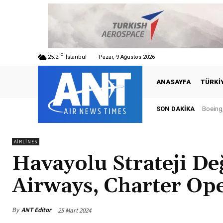
C
25.2
İstanbul
Pazar, 9 Ağustos 2026
ANASAYFA
TÜRKI
SON DAKIKA
Boeing, 
Türk
AIRLINES
Havayolu Strateji Değ
Airways, Charter Op
By
ANT Editor
25 Mart 2024