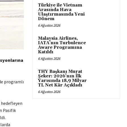
Türkiye ile Vietnam
Arasında Hava
Ulaştırmasında Yeni
Dönem
6 Ağustos 2026
Malaysia Airlines,
IATA’nın Turbulence
Aware Programına
Katıldı
6 Ağustos 2026
asyonlarına
THY Başkanı Murat
Şeker: 2026’nın İlk
Yarısında 18,9 Milyar
nde programlı
TL Net Kâr Açıkladı
6 Ağustos 2026
ı hedefleyen
n Pasifik
di.
alarda