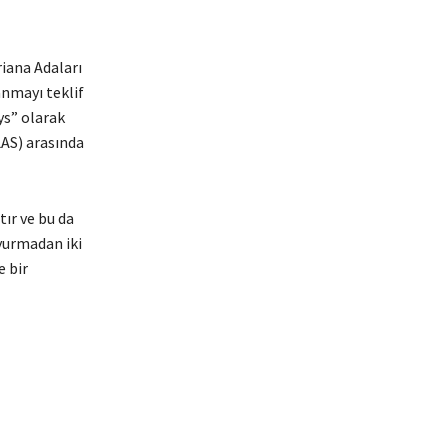
riana Adaları
nmayı teklif
ys” olarak
LAS) arasında
tır ve bu da
uyurmadan iki
e bir