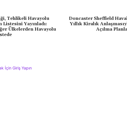
ği, Tehlikeli Havayolu
Doncaster Sheffield Hava
n Listesini Yayınladı:
Yıllık Kiralık Anlaşması
ğer Ülkelerden Havayolu
Açılma Planl
istede
 İçin Giriş Yapın