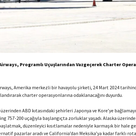
 Airways, Programlı Uçuşlarından Vazgeçerek Charter Oper
irways, Amerika merkezli bir havayolu şirketi, 24 Mart 2024 tarihi
nlandırarak charter operasyonlarına odaklanacağını duyurdu.
a üzerinden ABD kıtasındaki şehirleri Japonya ve Kore’ye bağlamay
ng 757-200 uçağıyla başlangıçta zorluklar yaşadı. Alaska üzerinde
aşlatmak, düzenleyici kısıtlamalar nedeniyle karmaşık bir hale gel
rnatif pazarlar aradı ve California’dan Meksika’ya kadar farklı rot