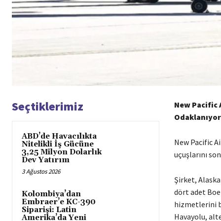
Seçtiklerimiz
New Pacific
Odaklanıyor
ABD’de Havacılıkta
New Pacific A
Nitelikli İş Gücüne
3,25 Milyon Dolarlık
uçuşlarını so
Dev Yatırım
3 Ağustos 2026
Şirket, Alask
dört adet Boei
Kolombiya’dan
Embraer’e KC-390
hizmetlerini b
Siparişi: Latin
Havayolu, alte
Amerika’da Yeni