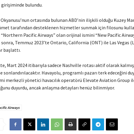
girişiminde bulundu.
k Okyanusu’nun ortasında bulunan ABD’nin ilişkili olduğu Kuzey Ma
met tarafından desteklenen hizmetler sunmak için filosunu kulla
 “Northern Pacific Airways” olan orijinal ismini “New Pacific Airwa
n sonra, Temmuz 2023’te Ontario, California (ONT) ile Las Vegas (
r başlattı.
te, Mart 2024 itibarıyla sadece Nashville rotası aktif olarak kalmış
e sonlandırılacaktır. Havayolu, programlı pazarı terk edeceğini d
i merkezli yönetici havacılık operatörü Elevate Aviation Group il
uğunu duyurdu, ancak anlaşma detayları henüz bilinmiyor.
cific Airways