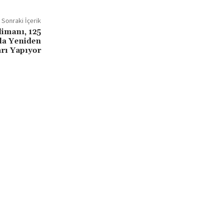
Sonraki İçerik
limanı, 125
yla Yeniden
arı Yapıyor