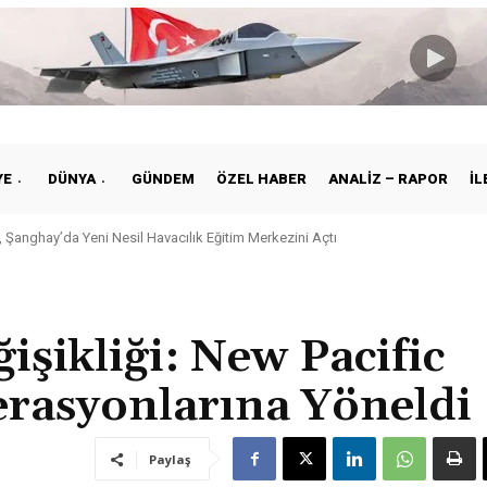
YE
DÜNYA
GÜNDEM
ÖZEL HABER
ANALIZ – RAPOR
İL
Şanghay’da Yeni Nesil Havacılık Eğitim Merkezini Açtı
iye ile Vietnam Arasında Hava Ulaştırmasında Yeni Dönem
işikliği: New Pacific
erasyonlarına Yöneldi
Paylaş