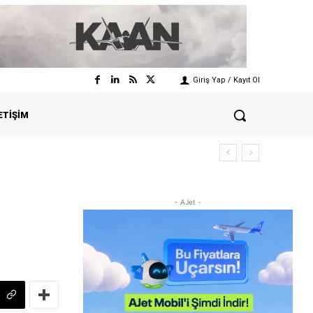
Giriş Yap / Kayıt Ol
ETIŞIM
- AJet -