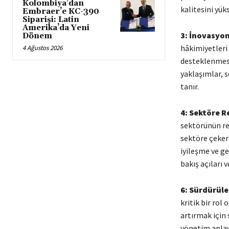
Kolombiya’dan
kalitesini yüks
Embraer’e KC-390
Siparişi: Latin
Amerika’da Yeni
3: İnovasyon
Dönem
hâkimiyetleri 
4 Ağustos 2026
desteklenmesi,
yaklaşımlar, s
tanır.
4: Sektöre R
sektörünün reka
sektöre çeker 
iyileşme ve ge
bakış açıları 
6: Sürdürüleb
kritik bir rol 
artırmak için 
yönetim anlay