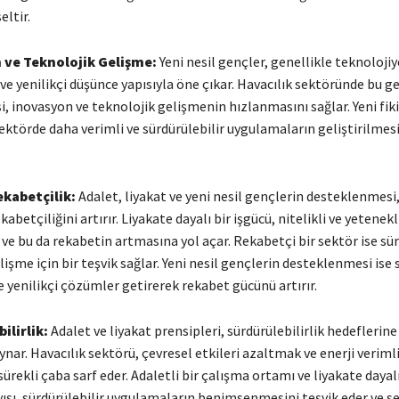
eltir.
 ve Teknolojik Gelişme:
Yeni nesil gençler, genellikle teknolojiy
ve yenilikçi düşünce yapısıyla öne çıkar. Havacılık sektöründe bu g
 inovasyon ve teknolojik gelişmenin hızlanmasını sağlar. Yeni fiki
ektörde daha verimli ve sürdürülebilir uygulamaların geliştirilmes
ekabetçilik:
Adalet, liyakat ve yeni nesil gençlerin desteklenmesi,
betçiliğini artırır. Liyakate dayalı bir işgücü, nitelikli ve yetenekl
ve bu da rekabetin artmasına yol açar. Rekabetçi bir sektör ise sür
lişme için bir teşvik sağlar. Yeni nesil gençlerin desteklenmesi ise
ve yenilikçi çözümler getirerek rekabet gücünü artırır.
ilirlik:
Adalet ve liyakat prensipleri, sürdürülebilirlik hedeflerin
oynar. Havacılık sektörü, çevresel etkileri azaltmak ve enerji verimli
sürekli çaba sarf eder. Adaletli bir çalışma ortamı ve liyakate dayalı
ışı, sürdürülebilir uygulamaların benimsenmesini teşvik eder ve s