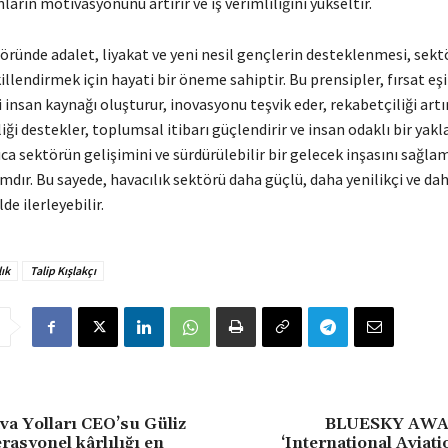
ların motivasyonunu artırır ve iş verimliliğini yükseltir.
öründe adalet, liyakat ve yeni nesil gençlerin desteklenmesi, sek
illendirmek için hayati bir öneme sahiptir. Bu prensipler, fırsat eşi
i insan kaynağı oluşturur, inovasyonu teşvik eder, rekabetçiliği artır
liği destekler, toplumsal itibarı güçlendirir ve insan odaklı bir yakl
ca sektörün gelişimini ve sürdürülebilir bir gelecek inşasını sağla
mdır. Bu sayede, havacılık sektörü daha güçlü, daha yenilikçi ve da
lde ilerleyebilir.
ık
Talip Kışlakçı
a Yolları CEO’su Güliz
BLUESKY AWA
rasyonel kârlılığı en
‘International Aviat