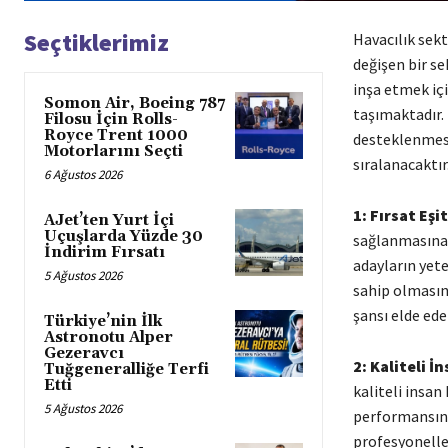
Seçtiklerimiz
Havacılık sekt
değişen bir se
inşa etmek içi
Somon Air, Boeing 787
taşımaktadır. 
Filosu İçin Rolls-
Royce Trent 1000
desteklenmesi
Motorlarını Seçti
sıralanacaktır
6 Ağustos 2026
1: Fırsat Eşit
AJet’ten Yurt İçi
Uçuşlarda Yüzde 30
sağlanmasına k
İndirim Fırsatı
adayların yete
5 Ağustos 2026
sahip olmasın
şansı elde eder
Türkiye’nin İlk
Astronotu Alper
Gezeravcı
2: Kaliteli İ
Tuğgeneralliğe Terfi
Etti
kaliteli insan
5 Ağustos 2026
performansına
profesyoneller