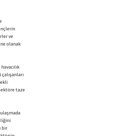
e
ençlerin
rler ve
ine olanak
 havacılık
i çalışanları
ekli
 sektöre taze
e ulaşmada
liğini
 bir
ektörün