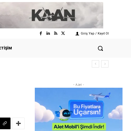
Giriş Yap / Kayıt Ol
ETIŞIM
- AJet -