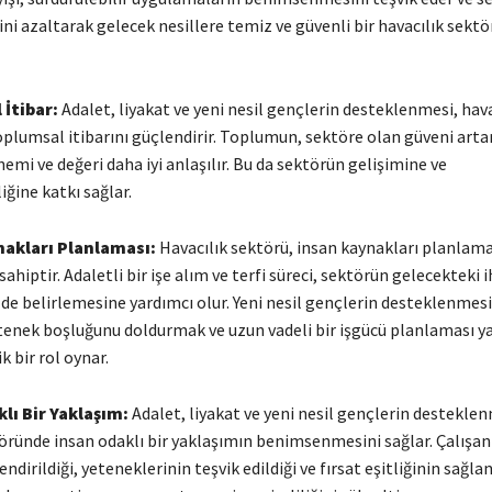
ini azaltarak gelecek nesillere temiz ve güvenli bir havacılık sekt
 İtibar:
Adalet, liyakat ve yeni nesil gençlerin desteklenmesi, hava
plumsal itibarını güçlendirir. Toplumun, sektöre olan güveni artar
mi ve değeri daha iyi anlaşılır. Bu da sektörün gelişimine ve
iğine katkı sağlar.
nakları Planlaması:
Havacılık sektörü, insan kaynakları planlama
hiptir. Adaletli bir işe alım ve terfi süreci, sektörün gelecekteki i
lde belirlemesine yardımcı olur. Yeni nesil gençlerin desteklenmesi
tenek boşluğunu doldurmak ve uzun vadeli bir işgücü planlaması 
k bir rol oynar.
lı Bir Yaklaşım:
Adalet, liyakat ve yeni nesil gençlerin desteklen
öründe insan odaklı bir yaklaşımın benimsenmesini sağlar. Çalışanl
ndirildiği, yeteneklerinin teşvik edildiği ve fırsat eşitliğinin sağlan