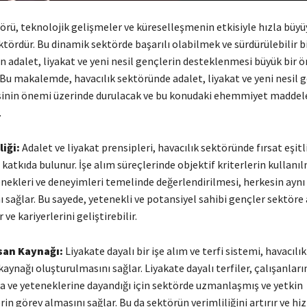
örü, teknolojik gelişmeler ve küreselleşmenin etkisiyle hızla büyü
ktördür. Bu dinamik sektörde başarılı olabilmek ve sürdürülebilir b
n adalet, liyakat ve yeni nesil gençlerin desteklenmesi büyük bir
Bu makalemde, havacılık sektöründe adalet, liyakat ve yeni nesil 
nin önemi üzerinde durulacak ve bu konudaki ehemmiyet maddele
.
liği:
Adalet ve liyakat prensipleri, havacılık sektöründe fırsat eşitl
atkıda bulunur. İşe alım süreçlerinde objektif kriterlerin kullanıl
nekleri ve deneyimleri temelinde değerlendirilmesi, herkesin aynı 
ı sağlar. Bu sayede, yetenekli ve potansiyel sahibi gençler sektör
 ve kariyerlerini geliştirebilir.
nsan Kaynağı:
Liyakate dayalı bir işe alım ve terfi sistemi, havacıl
 kaynağı oluşturulmasını sağlar. Liyakate dayalı terfiler, çalışanları
 ve yeteneklerine dayandığı için sektörde uzmanlaşmış ve yetkin
in görev almasını sağlar. Bu da sektörün verimliliğini artırır ve h