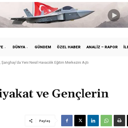
YE
DÜNYA
GÜNDEM
ÖZEL HABER
ANALIZ – RAPOR
İL
 Şanghay’da Yeni Nesil Havacılık Eğitim Merkezini Açtı
iyakat ve Gençlerin
Paylaş