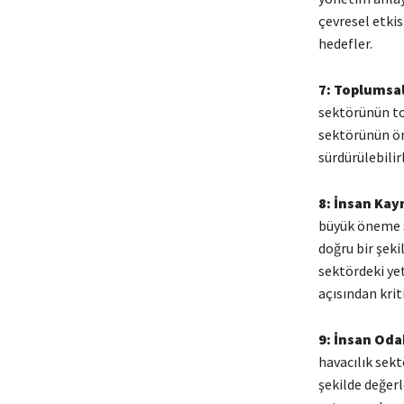
çevresel etkis
hedefler.
7: Toplumsal
sektörünün to
sektörünün öne
sürdürülebilirl
8: İnsan Kay
büyük öneme sa
doğru bir şeki
sektördeki ye
açısından kriti
9: İnsan Odak
havacılık sekt
şekilde değerle