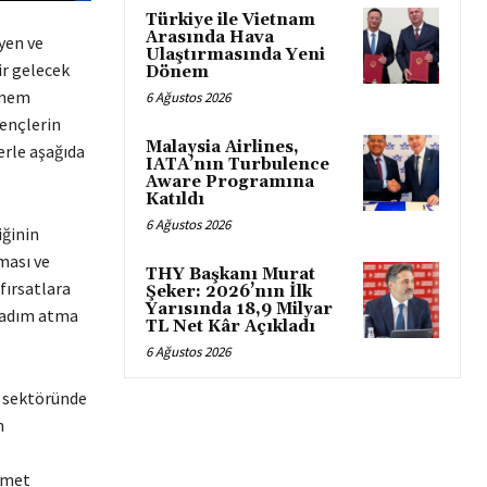
Türkiye ile Vietnam
Arasında Hava
yen ve
Ulaştırmasında Yeni
ir gelecek
Dönem
 önem
6 Ağustos 2026
gençlerin
Malaysia Airlines,
rle aşağıda
IATA’nın Turbulence
Aware Programına
Katıldı
6 Ağustos 2026
iğinin
ması ve
THY Başkanı Murat
fırsatlara
Şeker: 2026’nın İlk
Yarısında 18,9 Milyar
e adım atma
TL Net Kâr Açıkladı
6 Ağustos 2026
ık sektöründe
n
izmet