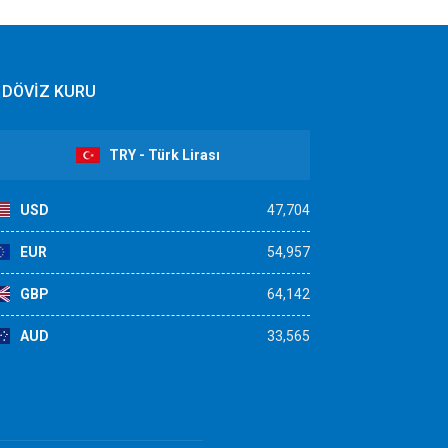
DÖVİZ KURU
TRY - Türk Lirası
USD
47,704
EUR
54,957
GBP
64,142
AUD
33,565