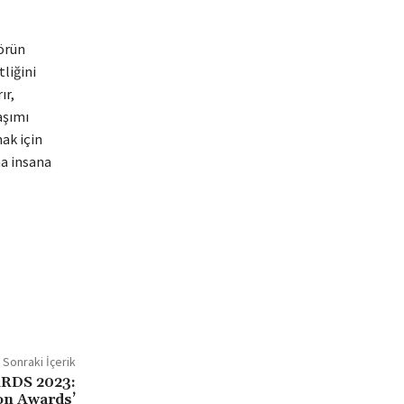
törün
tliğini
ır,
aşımı
mak için
ha insana
Sonraki İçerik
RDS 2023:
ion Awards’