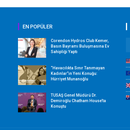
EN POPÜLER
Corendon Hydros Club Kemer,
r
Basın Bayramı Buluşmasına Ev
Sahipliği Yaptı
“Havacılıkta Sınır Tanımayan
Kadınlar”ın Yeni Konuğu:
Hürriyet Munanoğlu
TUSAŞ Genel Müdürü Dr.
Demiroğlu Chatham House’ta
Konuştu