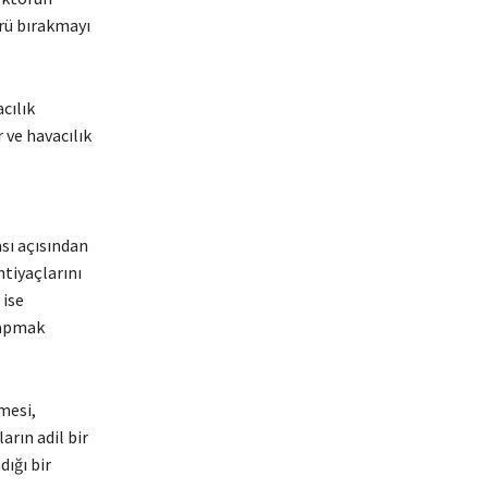
örü bırakmayı
cılık
 ve havacılık
sı açısından
htiyaçlarını
 ise
yapmak
mesi,
arın adil bir
dığı bir