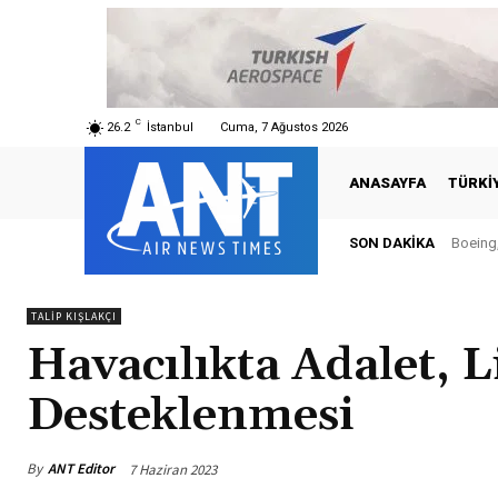
C
26.2
İstanbul
Cuma, 7 Ağustos 2026
ANASAYFA
TÜRKI
SON DAKIKA
Boeing,
TALIP KIŞLAKÇI
Havacılıkta Adalet, L
Desteklenmesi
By
ANT Editor
7 Haziran 2023